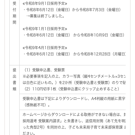
受
≪令和8年9月1日採用予定≫
付
・令和8年6月12日（金曜日）から令和8年7月3日（金曜日）
期
→募集は終了しました。
間
≪令和9年1月1日採用予定≫
・令和8年6月12日（金曜日） から令和8年10月9日（金曜日）
≪令和9年4月1日採用予定≫
・令和8年6月12日（金曜日） から令和8年12月28日（月曜日）
提
（1）受験申込書、受験票
出
※必要事項を記入の上、カラー写真（縦4センチメートル×3センチ
書
は白色に近いもの。）を2か所（受験申込書と受験票）のりで貼って
類
（2）110円切手1枚（受験申込書にクリップ止めすること）
受験申込書は下記によりダウンロードし、A4判縦の用紙に黒字で両
（感熱紙不可）。
ホームページからダウンロードによる取得ができない場合は、封筒の
採用選考 受験案内請求」と朱書きし、返信用封筒（あて先を明記し、
った角型2号）を同封の上、子ども未来局子育て未来部保育課 まで
ださい。