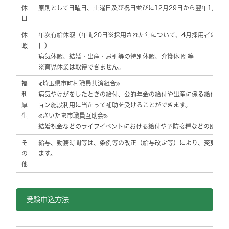
休
原則として日曜日、土曜日及び祝日並びに12月29日から翌年1月3
日
休
年次有給休暇（年間20日※採用された年について、4月採用者の場合
暇
日）
病気休暇、結婚・出産・忌引等の特別休暇、介護休暇 等
※育児休業は取得できません。
福
≪埼玉県市町村職員共済組合≫
利
病気やけがをしたときの給付、公的年金の給付や出産に係る給付のほ
厚
ョン施設利用に当たって補助を受けることができます。
生
≪さいたま市職員互助会≫
結婚祝金などのライフイベントにおける給付や予防接種などの助成を
そ
給与、勤務時間等は、条例等の改正（給与改定等）により、変更（減
の
ます。
他
受験申込方法