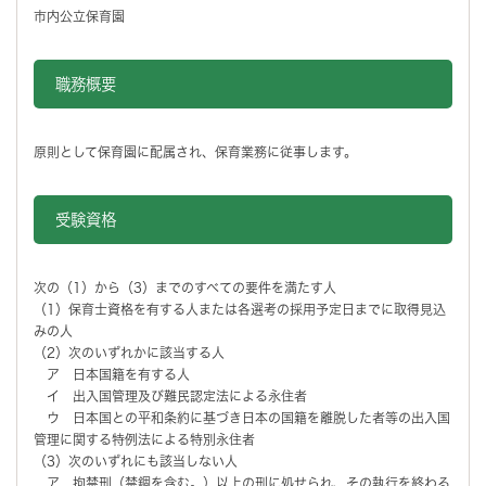
市内公立保育園
職務概要
原則として保育園に配属され、保育業務に従事します。
受験資格
次の（1）から（3）までのすべての要件を満たす人
（1）保育士資格を有する人または各選考の採用予定日までに取得見込
みの人
（2）次のいずれかに該当する人
ア 日本国籍を有する人
イ 出入国管理及び難民認定法による永住者
ウ 日本国との平和条約に基づき日本の国籍を離脱した者等の出入国
管理に関する特例法による特別永住者
（3）次のいずれにも該当しない人
ア 拘禁刑（禁錮を含む。）以上の刑に処せられ、その執行を終わる