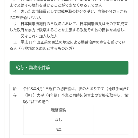
まで又はその執行を受けることができなくなるまでの人
イ さいたま市職員として懲戒免職の処分を受け、当該処分の日から
2年を経過しない人
ウ 日本国憲法施行の日以降において、日本国憲法又はその下に成立
した政府を暴力で破壊することを主張する政党その他の団体を結成し、
又はこれに加入した人
エ 平成11年改正前の民法の規定による準禁治産の宣告を受けてい
る人（心神耗弱を原因とするもの以外）
給与・勤務条件等
給
令和8年4月1日現在の初任給は、次のとおりです（地域手当含む。）
与
（例1）大学（4年制）卒業と同時に保育士の資格を取得し、保育士
験が以下の場合
職務経験
初任
なし
2
5年
2