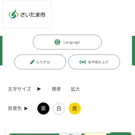
メインメニューへ移動
フッターへ移動します
メインメニューをスキップして本文へ移動
トップページ
>
子育て・教育
>
育児・保育
>
Language
保育所・保育サービス
>
保育士になるならさいたま市！
>
公立保育園の採用
>
令和8年度さいたま市職員採用選考 保育士（任期付職員）を募集します！
ふりがな
音声読み上げ
ページの本文です。
更新日付：2026年7月23日 / ページ番号：C130755
令和8年度さいたま市職員採用選考 保育士（任期
文字サイズ
標準
拡大
付職員）を募集します！
黒
白
黄
背景色
産前産後休暇・育児休業を取得する職員の代替として、任期を定めて勤
務していただく正規職員を募集します。なお、任期付職員として働きな
がら任期のない正規職員採用試験の受験も可能です。
お問合せ
メインメニューです。