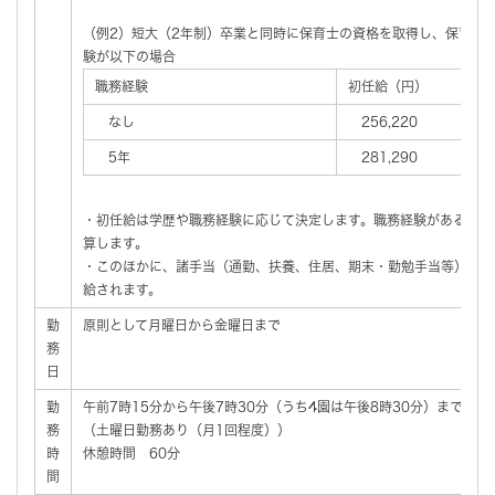
（例2）短大（2年制）卒業と同時に保育士の資格を取得し、保育士
験が以下の場合
職務経験
初任給（円）
なし
256,220
5年
281,290
・初任給は学歴や職務経験に応じて決定します。職務経験がある場合
算します。
・このほかに、諸手当（通勤、扶養、住居、期末・勤勉手当等）が、
給されます。
勤
原則として月曜日から金曜日まで
務
日
勤
午前7時15分から午後7時30分（うち4園は午後8時30分）までのう
務
（土曜日勤務あり（月1回程度））
時
休憩時間 60分
間