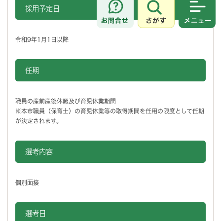
採用予定日
さがす
メニュ
令和9年1月1日以降
任期
職員の産前産後休暇及び育児休業期間
※本市職員（保育士）の育児休業等の取得期間を任用の限度として任期
が決定されます。
選考内容
個別面接
選考日