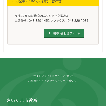
この記事についてのお問い合わせ
福祉局/長寿応援部/ねんりんピック推進室
電話番号：048-829-1452 ファックス：048-829-1981
お問い合わせフォーム
フッターです。
サイトマップ
当サイトについて
ご利用ガイド
アクセシビリティポリシー
さいたま市役所