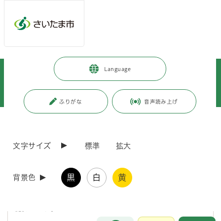
メインメニューへ移動
フッターへ移動します
メインメニューをスキップして本文へ移動
トップページ
>
健康・医療・福祉
>
福祉・介護
>
Language
ねんりんピック彩の国さいたま2026
>
実行委員会
>
ねんりんピック彩の国さいたま2026さいたま市実行委員会第2回常任委員
会を開催しました。
ふりがな
音声読み上げ
ページの本文です。
更新日付：2026年4月20日 / ページ番号：C130056
ねんりんピック彩の国さいたま2026さいたま市実
文字サイズ
標準
拡大
行委員会第2回常任委員会を開催しました。
黒
白
黄
背景色
令和8年11月7日から10日にかけて開催される第38回全国健康福祉祭
埼玉大会（ねんりんピック彩の国さいたま2026）に向けて、ねんりん
ピック彩の国さいたま2026さいたま市実行委員会第2回常任委員会を
開催しました。
お問合せ
メインメニューです。