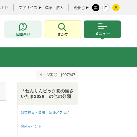
み上げ
文字サイズ
標準
拡大
背景色
黒
白
黄
お問合せ
さがす
メニュー
ページ番号：J007947
「ねんりんピック彩の国さ
いたま2026」の他の分類
競技種目・会場・会場アクセス
関連イベント