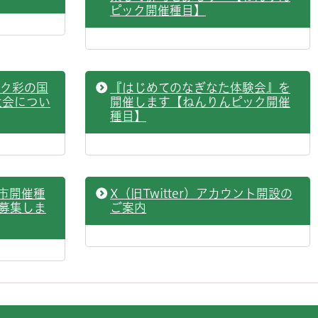
ピック開催種目】
ック彩の国
『はじめてのなぎなた体験会』を
大会につい
開催します【ねんりんピック開催
種目】
市開催種
X（旧Twitter）アカウント開設の
募集しま
ご案内