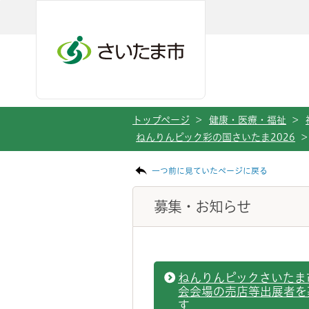
ページの本文です。
メインメニューへ移動
フッターへ移動します
メインメニューをスキップして本文へ移動
トップページ
>
健康・医療・福祉
>
ねんりんピック彩の国さいたま2026
>
一つ前に見ていたページに戻る
募集・お知らせ
ねんりんピックさいたま
会会場の売店等出展者を
す