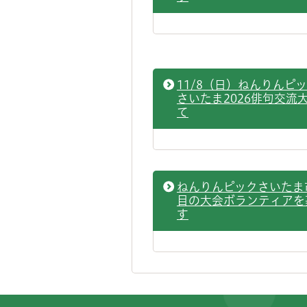
11/8（日）ねんりんピ
さいたま2026俳句交流
て
ねんりんピックさいたま
目の大会ボランティアを
す
フッターです。