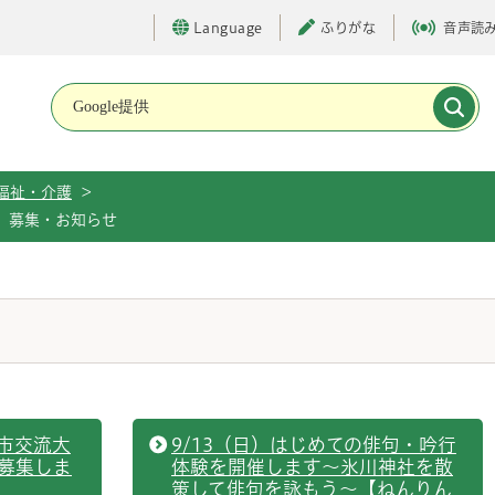
Language
ふりがな
音声読
メインメニューです。
福祉・介護
>
募集・お知らせ
市交流大
9/13（日）はじめての俳句・吟行
募集しま
体験を開催します～氷川神社を散
策して俳句を詠もう～【ねんりん