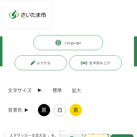
メインメニューへ移動
フッターへ移動します
メインメニューをスキップして本文へ移動
トップページ
>
健康・医療・福祉
>
福祉・介護
>
Language
ねんりんピック彩の国さいたま2026
>
関連イベント
>
ねんりんピック彩の国さいたま2026サッカーリハーサル大会を開催しまし
た
ふりがな
音声読み上げ
ページの本文です。
更新日付：2025年12月1日 / ページ番号：C125874
ねんりんピック彩の国さいたま2026サッカーリハ
文字サイズ
標準
拡大
ーサル大会を開催しました
黒
白
黄
背景色
令和7年11月16日（日曜日）に、駒場運動公園において「ねんりんピ
ック彩の国さいたま2026サッカーリハーサル大会－2025埼玉シニア
フェスタサッカー交流大会（O-60）－」を開催しました。この大会
は、シニアサッカーの普及と発展を目的に開催される「埼玉シニアフェ
スタサッカー交流大会 」を、リハーサル大会と位置づけ開催したもの
お問合せ
メインメニューです。