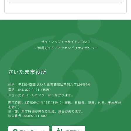
フッターです。
サイトマップ
当サイトについて
ご利用ガイド
アクセシビリティポリシー
さいたま市役所
住所：〒330-9588 さいたま市浦和区常盤六丁目4番4号
電話：048-829-1111（代表）
※さいたまコールセンターにつながります。
開庁時間：8時30分から17時15分（土曜日、日曜日、祝日、休日、年末年始
を除く）
※一部、開庁時間が異なる組織、施設があります。
法人番号 2000020111007