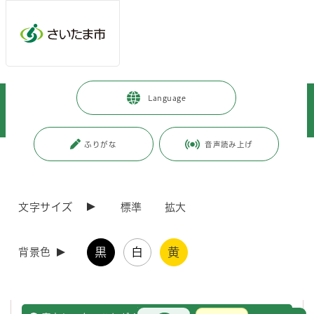
ページの本文です。
メインメニューへ移動
フッターへ移動します
メインメニューをスキップして本文へ移動
トップページ
>
健康・医療・福祉
>
福祉・介護
>
Language
子どもに関すること
>
総合療育センターひまわり学園
>
療育センターひなぎく
ふりがな
音声読み上げ
ページ番号：J006742
療育センターひなぎく
文字サイズ
標準
拡大
医療法及び厚生労働大臣が定める掲示事項
黒
白
黄
背景色
医療法及び厚生労働大臣が定める掲示事項についてご案内します。
お問合せ
メインメニューです。