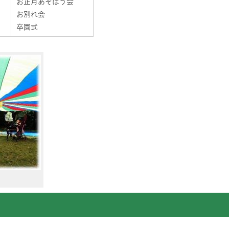
お正月あそぼう会
お別れ会
卒園式