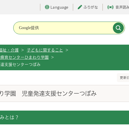
Language
ふりがな
音声読
メインメニューです。
福祉・介護
>
子どもに関すること
>
合療育センターひまわり学園
>
発達支援センターつぼみ
更新日
り学園 児童発達支援センターつぼみ
みとは？