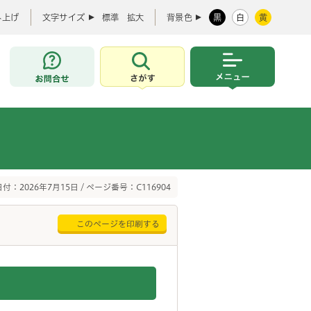
み上げ
文字サイズ
標準
拡大
背景色
黒
白
黄
お問合せ
さがす
メニュー
付：2026年7月15日 / ページ番号：C116904
このページを印刷する