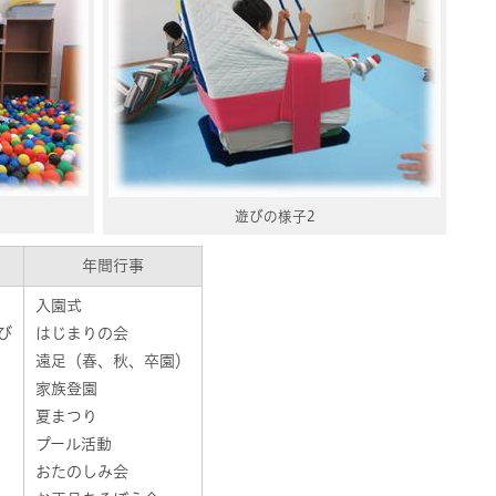
遊びの様子2
年間行事
入園式
び
はじまりの会
遠足（春、秋、卒園）
家族登園
夏まつり
プール活動
おたのしみ会