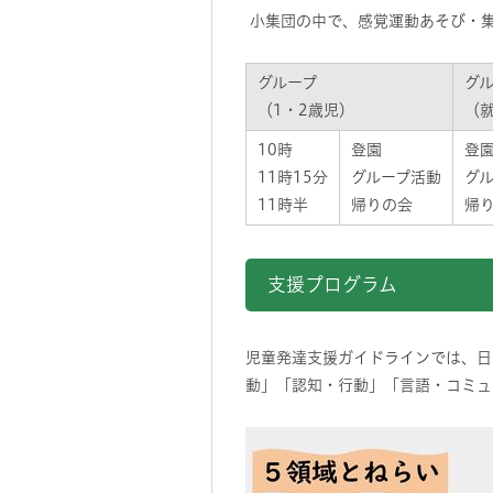
小集団の中で、感覚運動あそび・集
グループ
グ
（1・2歳児）
（
10時
登園
登
11時15分
グループ活動
グ
11時半
帰りの会
帰
支援プログラム
児童発達支援ガイドラインでは、日
動」「認知・行動」「言語・コミュ