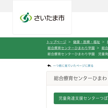
メインメニューへ移動
フッターへ移動します
メインメニューをスキップして本文へ移動
トップページ
>
健康・医療・福祉
>
総合療育センターひまわり学園
>
総
総合療育センターひまわり学園 児童
ページの本文です。
一つ前に見ていたページに戻る
総合療育センターひまわ
児童発達支援センターつぼ