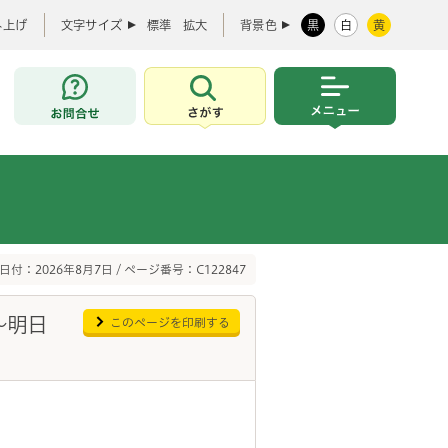
み上げ
文字サイズ
標準
拡大
背景色
黒
白
黄
お問合せ
さがす
メニュー
日付：2026年8月7日 / ページ番号：C122847
～明日
このページを印刷する