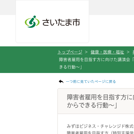
メインメニューへ移動
フッターへ移動します
メインメニューをスキップして本文へ移動
トップページ
>
健康・医療・福祉
>
障害者雇用を目指す方に向けた講演会
きる行動～」
ページの本文です。
一つ前に見ていたページに戻る
障害者雇用を目指す方に
からできる行動～」
みずほビジネス・チャレンジド株式
障害者雇用を目指す方（特別支援学