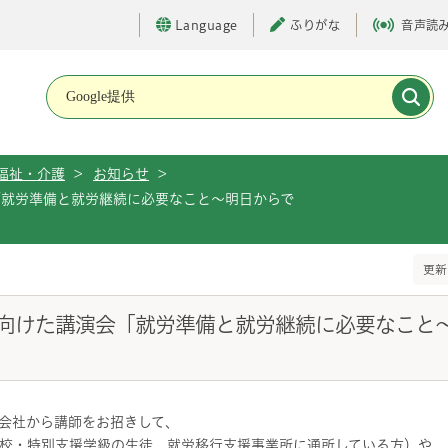
Language
ふりがな
音声読
メインメニューです。
福祉・介護
>
お知らせ
>
「就労準備と就労継続に必要なこと～明日からで
更新
向けた講演会「就労準備と就労継続に必要なこと
会社から講師をお招きして、
校・特別支援学級の生徒、就労移行支援事業所に通所している方）や