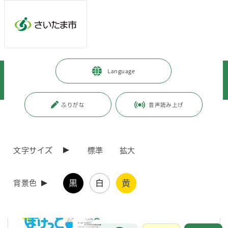
メインメニューへ移動
フッターへ移動します
メインメニューをスキップして本文へ移動
トップページ
>
健康・医療・福祉
>
福祉・介護
>
お知らせ
>
Language
さいたま市社会福祉協議会の広報紙「情報ぽけっと」2026夏号の発行につ
いて
ふりがな
音声読み上げ
ページの本文です。
更新日付：2026年7月6日 / ページ番号：C115455
さいたま市社会福祉協議会の広報紙「情報ぽけっ
と」2026夏号の発行について
文字サイズ
標準
拡大
さいたま市社会福祉協議会では、同協議会や関係団体の活動、講座情報
黒
白
黄
背景色
等を掲載した広報紙「情報ぽけっと」2026夏号を発行しました。
お問合せ
メインメニューです。