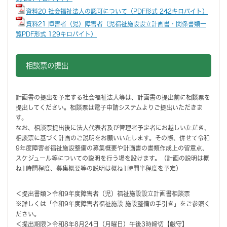
資料20 社会福祉法人の認可について（PDF形式 242キロバイト）
資料21
障害者（児）障害者（児福祉施設設立計画書・関係書類一
覧PDF形式 129キロバイト）
相談票の提出
計画書の提出を予定する社会福祉法人等は、計画書の提出前に相談票を
提出してください。相談票は電子申請システムよりご提出いただきま
す。
なお、相談票提出後に法人代表者及び管理者予定者にお越しいただき、
相談票に基づく計画のご説明をお願いいたします。その際、併せて令和
9年度障害者福祉施設整備の募集概要や計画書の書類作成上の留意点、
スケジュール等についての説明を行う場を設けます。（計画の説明は概
ね1時間程度、募集概要等の説明は概ね1時間半程度を予定）
＜提出書類＞令和9年度障害者（児）福祉施設設立計画書相談票
※詳しくは「令和9年度障害者福祉施設 施設整備の手引き」をご参照く
ださい。
＜提出期限＞令和8年8月24日（月曜日）午後3時締切【厳守】