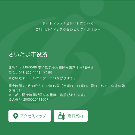
フッターです。
サイトマップ
当サイトについて
ご利用ガイド
アクセシビリティポリシー
さいたま市役所
住所：〒330-9588 さいたま市浦和区常盤六丁目4番4号
電話：048-829-1111（代表）
※さいたまコールセンターにつながります。
開庁時間：8時30分から17時15分（土曜日、日曜日、祝日、休日、年末年始
を除く）
※一部、開庁時間が異なる組織、施設があります。
法人番号 2000020111007
アクセスマップ
窓口案内