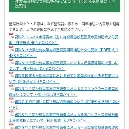
社会福祉施設等施設整備に係る市・国交付要綱及び関係
通知等
整備計画をたてる際は、当該整備費に係る市・国庫補助の内容等を理解
するため、以下の要綱等を必ずご確認ください。
資料2 さいたま市障害者（児）施設等施設整備費市費補助金交付要
綱（PDF形式 455キロバイト）
資料3 社会福祉施設等施設整備費国庫補助金交付要綱（PDF形式 1,
438キロバイト）
資料4 社会福祉施設等施設整備費における大規模修繕等の取扱いに
ついて（PDF形式 108キロバイト）
資料5 障害者支援施設等における防犯対策等の強化に係る整備につ
いて（PDF形式 99キロバイト）
資料6 社会福祉施設等施設整備費におけるスプリンクラー設備等の
取扱いについて（PDF形式 79キロバイト）
資料7 老朽民間社会福祉施設の整備について（PDF形式 336キロバ
イト）
資料8 社会福祉施設等施設整備費における介護用リフト等特殊附帯
工事の取扱いについて（PDF形式 163キロバイト）
資料9 社会福祉施設等施設整備費における生産設備等整備費の取扱