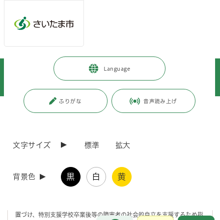
メインメニューへ移動
フッターへ移動します
メインメニューをスキップして本文へ移動
トップページ
>
健康・医療・福祉
>
福祉・介護
>
障害のある方
>
Language
障害者福祉に関する市の施策など
>
障害者向け施設
>
障害福祉サービス事業所等の整備計画の受付について
ふりがな
音声読み上げ
ページの本文です。
更新日付：2026年7月24日 / ページ番号：C034700
障害福祉サービス事業所等の整備計画の受付につ
いて
文字サイズ
標準
拡大
障害福祉サービス事業所等の整備計画の受付について
黒
白
黄
背景色
本市では、「さいたま市総合振興計画」に障害者福祉施設等の拡充を位
置づけ、特別支援学校卒業後等の障害者の社会的自立を支援するため指
お問合せ
メインメニューです。