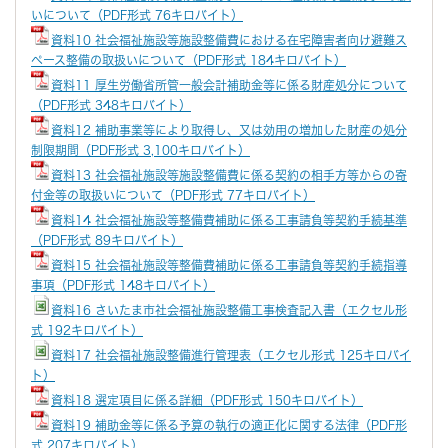
いについて（PDF形式 76キロバイト）
資料10 社会福祉施設等施設整備費における在宅障害者向け避難ス
ペース整備の取扱いについて（PDF形式 184キロバイト）
資料11 厚生労働省所管一般会計補助金等に係る財産処分について
（PDF形式 348キロバイト）
資料12 補助事業等により取得し、又は効用の増加した財産の処分
制限期間（PDF形式 3,100キロバイト）
資料13 社会福祉施設等施設整備費に係る契約の相手方等からの寄
付金等の取扱いについて（PDF形式 77キロバイト）
資料14 社会福祉施設等整備費補助に係る工事請負等契約手続基準
（PDF形式 89キロバイト）
資料15 社会福祉施設等整備費補助に係る工事請負等契約手続指導
事項（PDF形式 148キロバイト）
資料16 さいたま市社会福祉施設整備工事検査記入書（エクセル形
式 192キロバイト）
資料17 社会福祉施設整備進行管理表（エクセル形式 125キロバイ
ト）
資料18 選定項目に係る詳細（PDF形式 150キロバイト）
資料19 補助金等に係る予算の執行の適正化に関する法律（PDF形
式 207キロバイト）