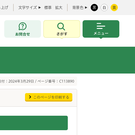
み上げ
文字サイズ
標準
拡大
背景色
黒
白
黄
お問合せ
さがす
メニュー
付：2024年3月29日 / ページ番号：C113890
このページを印刷する