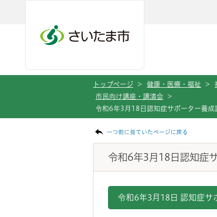
メインメニューへ移動
フッターへ移動します
メインメニューをスキップして本文へ移動
トップページ
>
健康・医療・福祉
>
市民向け講座・講演会
>
令和6年3月18日認知症サポーター養成
ページの本文です。
一つ前に見ていたページに戻る
令和6年3月18日認知症
令和6年3月18日 認知