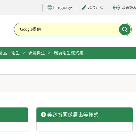
Language
ふりがな
音声読
メインメニューです。
食品・衛生
>
環境衛生
>
環境衛生様式集
美容所関係届出等様式