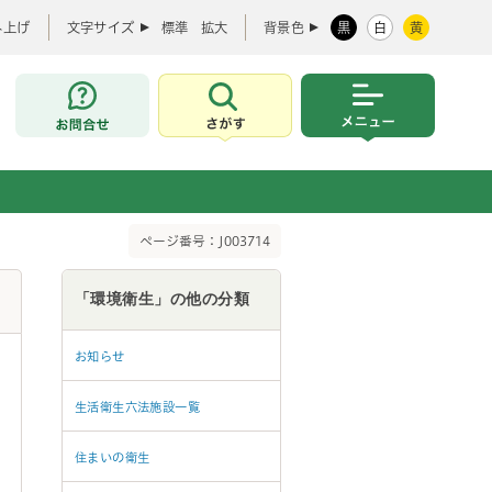
み上げ
文字サイズ
標準
拡大
背景色
黒
白
黄
お問合せ
さがす
メニュー
ページ番号：J003714
「環境衛生」の他の分類
お知らせ
生活衛生六法施設一覧
住まいの衛生