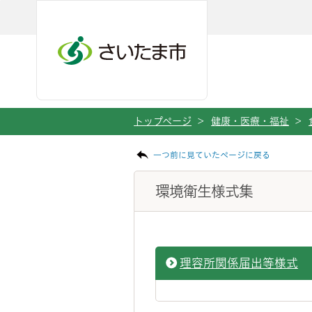
ページの本文です。
メインメニューへ移動
フッターへ移動します
メインメニューをスキップして本文へ移動
トップページ
>
健康・医療・福祉
>
一つ前に見ていたページに戻る
環境衛生様式集
理容所関係届出等様式