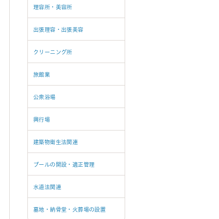
理容所・美容所
出張理容・出張美容
クリーニング所
旅館業
公衆浴場
興行場
建築物衛生法関連
プールの開設・適正管理
水道法関連
墓地・納骨堂・火葬場の設置