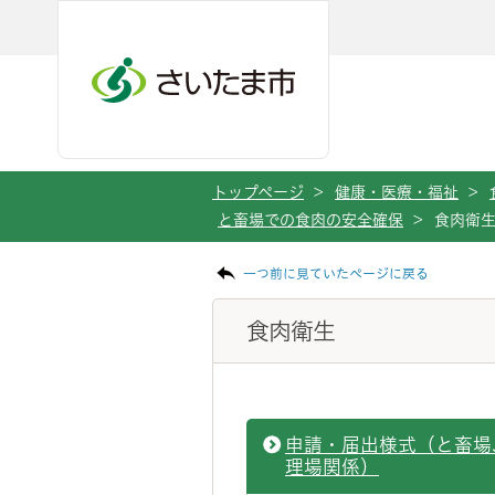
ページの本文です。
メインメニューへ移動
フッターへ移動します
メインメニューをスキップして本文へ移動
トップページ
>
健康・医療・福祉
>
と畜場での食肉の安全確保
>
食肉衛
一つ前に見ていたページに戻る
食肉衛生
申請・届出様式（と畜場
理場関係）