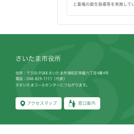
と畜場の衛生指導等を実施して
フッターです。
さいたま市役所
住所：〒330-9588 さいたま市浦和区常盤六丁目4番4号
電話：048-829-1111（代表）
※さいたまコールセンターにつながります。
アクセスマップ
窓口案内