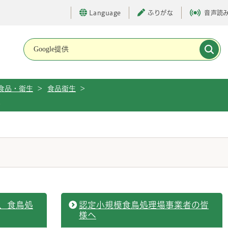
Language
ふりがな
音声読
メインメニューです。
食品・衛生
>
食品衛生
>
生
、食鳥処
認定小規模食鳥処理場事業者の皆
様へ