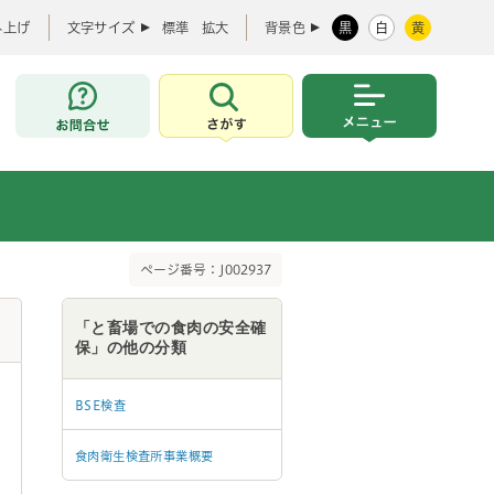
み上げ
文字サイズ
標準
拡大
背景色
黒
白
黄
お問合せ
さがす
メニュー
ページ番号：J002937
「と畜場での食肉の安全確
保」の他の分類
BSE検査
食肉衛生検査所事業概要