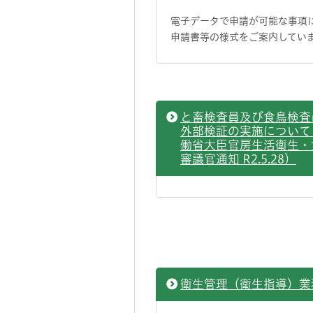
電子データで申請が可能な事項
申請書等の様式をご案内してい
と畜検査員及び食鳥検査
外部検証の実施について
働省大臣官房生活衛生・
審議官通知 R2.5.28）
衛生管理（衛生指導）業