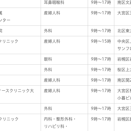
耳鼻咽喉科
9時～17時
南区文蔵
属
産婦人科
9時～17時
大宮区天
ンター
院
外科
9時～17時
北区東大
クリニック
産婦人科
9時～15時
中央区上
サンフ
眼科
9時～17時
岩槻区
外科
9時～17時
桜区上
産婦人科
9時～17時
南区関2
ィースクリニック大
産婦人科
9時～17時
大宮区桜
小暮ビ
外科
9時～17時
大宮区三
クリニック
内科・整形外科・
9時～17時
岩槻区鹿
リハビリ科・