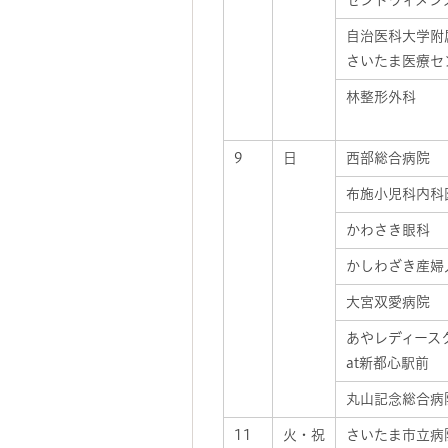
セントウィメン
自治医科大学附
さいたま医療セ
林整形外科
9
日
西部総合病院
布施小児科内科
かわさき眼科
かしわざき産婦
大宮双愛病院
あやレディース
at新都心駅前
丸山記念総合病
11
火・祝
さいたま市立病