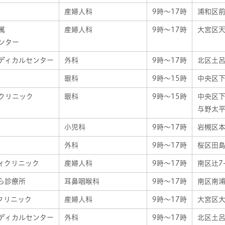
産婦人科
9時～17時
浦和区前地
属
産婦人科
9時～17時
大宮区天
ンター
ディカルセンター
外科
9時～17時
北区土呂
眼科
9時～15時
中央区下落
クリニック
眼科
9時～15時
中央区下
与野太平
小児科
9時～17時
岩槻区本町
外科
9時～17時
桜区田島4
ィクリニック
産婦人科
9時～17時
南区辻7-
ら診療所
耳鼻咽喉科
9時～17時
南区南浦和
クリニック
産婦人科
9時～17時
大宮区大
ディカルセンター
外科
9時～17時
北区土呂