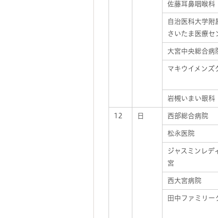
佐藤耳鼻咽喉科
自治医科大学附
さいたま医療セ
大宮中央総合病
マキウイメンズ
岩槻いまい眼科
12
日
西部総合病院
松永医院
ジャスミンレデ
宮
西大宮病院
田中ファミリー