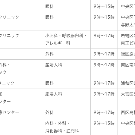
眼科
9時～15時
中央区下
クリニック
眼科
9時～15時
中央区
与野太
クリニック
小児科・呼吸器内科・
9時～17時
岩槻区本
アレルギー科
東玉ビ
外科
9時～17時
緑区原山
外科・
産婦人科
9時～17時
南区南浦
ック
リニック
眼科
9時～17時
浦和区瀬
属
産婦人科
9時～17時
大宮区天
ンター
療センター
外科
9時～17時
西区島根
内科・外科・
9時～15時
中央区鈴
消化器科・肛門科