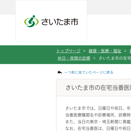
メインメニューへ移動
フッターへ移動します
メインメニューをスキップして本文へ移動
トップページ
>
健康・医療・福祉
>
休日・夜間の診療
>
さいたま市の在
ページの本文です。
一つ前に見ていたページに戻る
さいたま市の在宅当番医
さいたま市では、日曜日や祝日、年
当番医療機関名や診療場所、診療時
また、当日の東京・埼玉新聞に掲載
なお、在宅当番医は、日曜日や祝日