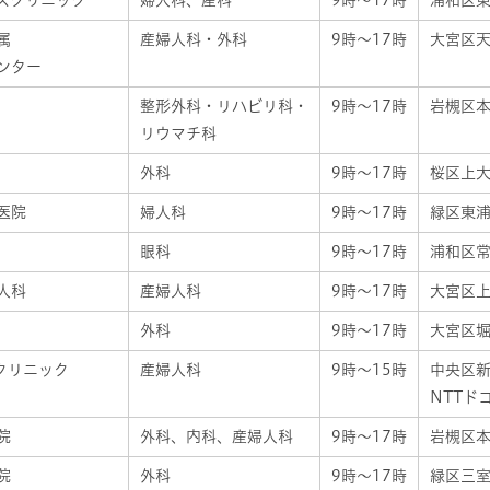
ズクリニック
婦人科、産科
9時～17時
浦和区東
属
産婦人科・外科
9時～17時
大宮区天
ンター
整形外科・リハビリ科・
9時～17時
岩槻区本町
リウマチ科
外科
9時～17時
桜区上大
医院
婦人科
9時～17時
緑区東浦和
眼科
9時～17時
浦和区常盤
人科
産婦人科
9時～17時
大宮区上
外科
9時～17時
大宮区堀
クリニック
産婦人科
9時～15時
中央区新
NTTド
院
外科、内科、産婦人科
9時～17時
岩槻区本町
院
外科
9時～17時
緑区三室