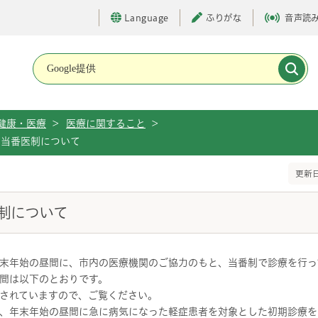
Language
ふりがな
音声読
メインメニューです。
健康・医療
>
医療に関すること
>
宅当番医制について
更新日
制について
末年始の昼間に、市内の医療機関のご協力のもと、当番制で診療を行っ
間は以下のとおりです。
されていますので、ご覧ください。
、年末年始の昼間に急に病気になった軽症患者を対象とした初期診療を