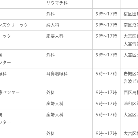
リウマチ科
外科
9時～17時
桜区田島
ンズクリニック
婦人科
9時～17時
南区沼影
ニック
産婦人科
9時～17時
大宮区錦
大宮情
属
外科
9時～17時
大宮区天
ンター
喉科
耳鼻咽喉科
9時～17時
岩槻区本
岩波ビ
療センター
外科
9時～17時
西区島根
産婦人科
9時～17時
浦和区常
属
産婦人科
9時～17時
大宮区天
ンター
外科
9時～17時
大宮区堀