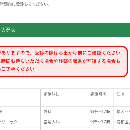
療時間内に受診してください。
施状況表
診療科目
診療時間
住所
院
外科
9時～17時
緑区三室
クリニック
産婦人科
9時～17時
浦和区上