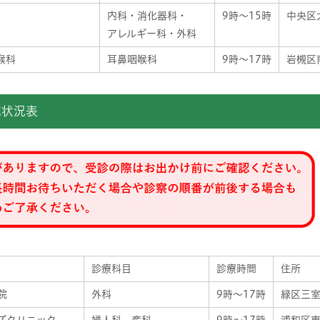
内科・消化器科・
9時～15時
中央区大
アレルギー科・外科
喉科
耳鼻咽喉科
9時～17時
岩槻区南
施状況表
診療科目
診療時間
住所
院
外科
9時～17時
緑区三室