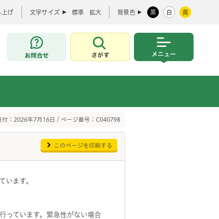
み上げ
文字サイズ
標準
拡大
背景色
黒
白
黄
お問合せ
さがす
メニュー
付：2026年7月16日 / ページ番号：C040798
このページを印刷する
ています。
行っています。緊急性がない場合