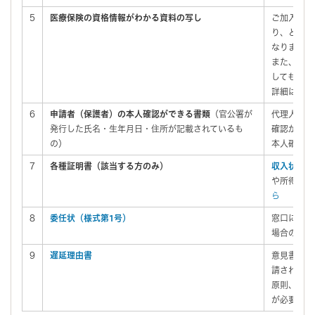
5
医療保険の資格情報がわかる資料の写し
ご加入の医
り、どなた
なります。
また、ご用
しても種類
詳細は
こち
6
申請者（保護者）の本人確認ができる書類
（官公署が
代理人の場
発行した氏名・生年月日・住所が記載されているも
確認ができ
の）
本人確認書
7
各種証明書（該当する方のみ）
収入状況申
や所得の証
ら
8
委任状（様式第1号）
窓口におい
場合のみ必
9
遅延理由書
意見書の治
請される場
原則、本人
が必要とな