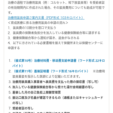
治療の過程で治療用装具（例：コルセット、短下肢装具等）を受給者証
の有効期間内に作成された場合、その装具費用についても助成が可能で
す。
治療用装具申請ご案内文書（PDF形式 103キロバイト）
＜育成医療に係る治療用装具の申請の流れ＞
1．装具費の10割分を窓口で支払う
2．装具費の保険者負担分を加入している健康保険組合等に請求する
3．健康保険組合等から通知が届き、返金がなされる
4．以下に示されている必要書類を揃えて保健所または保健センターに
申請する
（様式第10号）治療材料費・移送費支給申請書（ワード形式 22キロ
バイト）
（様式第11号）着装証明書（ワード形式 16キロバイト）
※治療用
装具着装を指示した医師により記載いただきます。
治療用装具購入事業者へ装具費を支払った際の領収書（写し可）
加入している健康保険組合等から受けた還付金明細書の写し
着装した月の自己負担上限額管理票
振込口座及び名義が確認できるもの（通帳またはキャッシュカード
の写し）
受給者証の写し