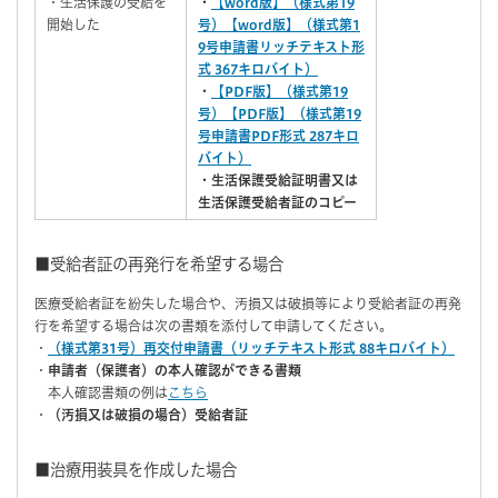
・生活保護の受給を
・
【word版】（様式第19
開始した
号）【word版】（様式第1
9号申請書リッチテキスト形
式 367キロバイト）
・
【PDF版】（様式第19
号）【PDF版】（様式第19
号申請書PDF形式 287キロ
バイト）
・生活保護受給証明書又は
生活保護受給者証のコピー
■受給者証の再発行を希望する場合
医療受給者証を紛失した場合や、汚損又は破損等により受給者証の再発
行を希望する場合は次の書類を添付して申請してください。
・
（様式第31号）再交付申請書（リッチテキスト形式 88キロバイト）
・
申請者（保護者）の本人確認ができる書類
本人確認書類の例は
こちら
・
（汚損又は破損の場合）受給者証
■治療用装具を作成した場合