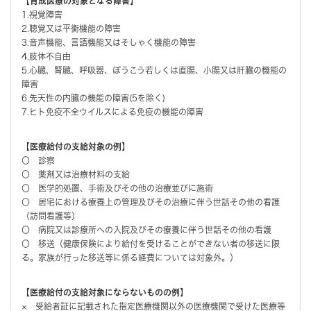
【育成医療の対象となる障害】
1.視覚障害
2.聴覚又は平衡機能の障害
3.音声機能、言語機能又はそしゃく機能の障害
4.肢体不自由
5.心臓、腎臓、呼吸器、ぼうこう若しくは直腸、小腸又は肝臓の機能の
障害
6.先天性の内臓の機能の障害(5を除く)
7.ヒト免疫不全ウイルスによる免疫の機能の障害
【医療給付の支給対象の例】
〇 診察
〇 薬剤又は治療材料の支給
〇 医学的処置、手術及びその他の治療並びに施術
〇 居宅における療養上の管理及びその治療に伴う世話その他の看護
（訪問看護等）
〇 病院又は診療所への入院及びその療養に伴う世話その他の看護
〇 移送（健康保険により給付を受けることができない者の移送に限
る。家族が行った移送等に係る経費については対象外。）
【医療給付の支給対象にならないものの例】
× 受給者証に記載された指定医療機関以外の医療機関で受けた医療等