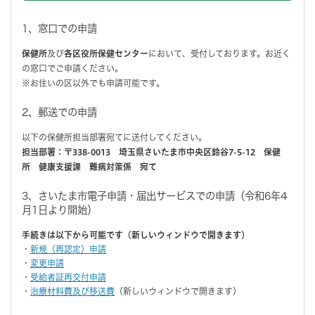
1、窓口での申請
保健所
及び
各区役所保健センター
において、受付しております。お近く
の窓口でご申請ください。
※お住いの区以外でも申請可能です。
2、郵送での申請
以下の保健所担当部署宛てに送付してください。
担当部署：〒338-0013 埼玉県さいたま市中央区鈴谷7-5-12 保健
所 健康支援課 難病対策係 宛て
3、さいたま市電子申請・届出サービスでの申請（令和6年4
月1日より開始）
手続きは以下から可能です（新しいウィンドウで開きます）
・
新規（再認定）申請
・
変更申請
・
受給者証再交付申請
・
治療材料費及び移送費
（新しいウィンドウで開きます）