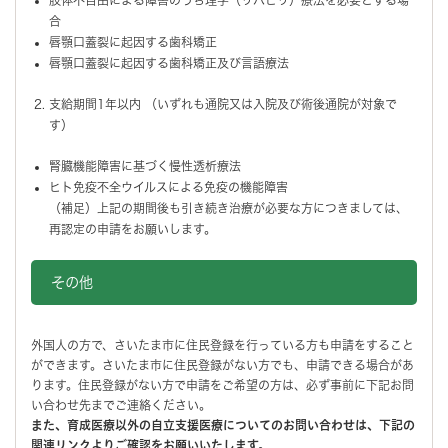
合
唇顎口蓋裂に起因する歯科矯正
唇顎口蓋裂に起因する歯科矯正及び言語療法
支給期間1年以内 （いずれも通院又は入院及び術後通院が対象で
す）
腎臓機能障害に基づく慢性透析療法
ヒト免疫不全ウイルスによる免疫の機能障害
（補足）上記の期間後も引き続き治療が必要な方につきましては、
再認定の申請をお願いします。
その他
外国人の方で、さいたま市に住民登録を行っている方も申請をすること
ができます。さいたま市に住民登録がない方でも、申請できる場合があ
ります。住民登録がない方で申請をご希望の方は、必ず事前に下記お問
い合わせ先までご連絡ください。
また、育成医療以外の自立支援医療についてのお問い合わせは、下記の
関連リンクよりご確認をお願いいたします。