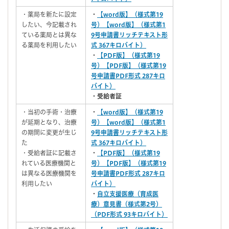
・薬局を新たに設定
・
【word版】（様式第19
したい、今記載され
号）【word版】（様式第1
ている薬局とは異な
9号申請書リッチテキスト形
る薬局を利用したい
式 367キロバイト）
・
【PDF版】（様式第19
号）【PDF版】（様式第19
号申請書PDF形式 287キロ
バイト）
・受給者証
・当初の手術・治療
・
【word版】（様式第19
が延期となり、治療
号）【word版】（様式第1
の期間に変更が生じ
9号申請書リッチテキスト形
た
式 367キロバイト）
・受給者証に記載さ
・
【PDF版】（様式第19
れている医療機関と
号）【PDF版】（様式第19
は異なる医療機関を
号申請書PDF形式 287キロ
利用したい
バイト）
・
自立支援医療（育成医
療）意見書（様式第2号）
（PDF形式 93キロバイト）