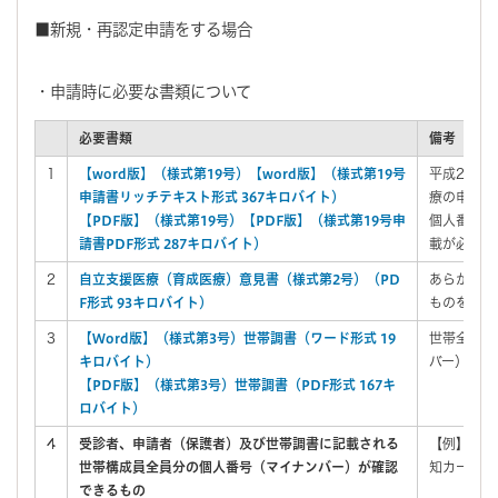
■新規・再認定申請をする場合
・申請時に必要な書類について
必要書類
備考
1
【word版】（様式第19号）【word版】（様式第19号
平成28年
申請書リッチテキスト形式 367キロバイト）
療の申請の
【PDF版】（様式第19号）【PDF版】（様式第19号申
個人番号（
請書PDF形式 287キロバイト）
載が必要と
2
自立支援医療（育成医療）意見書（様式第2号）（PD
あらかじめ
F形式 93キロバイト）
ものをご用
3
【Word版】（様式第3号）世帯調書（ワード形式 19
世帯全員の
キロバイト）
バー）の記
【PDF版】（様式第3号）世帯調書（PDF形式 167キ
ロバイト）
4
受診者、申請者（保護者）及び世帯調書に記載される
【例】マイ
世帯構成員全員分の個人番号（マイナンバー）が確認
知カード、
できるもの