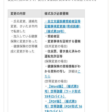
変更の内容
様式及び必要書類
・氏名変更、連絡先
・自立支援医療受給者証等
変更、さいたま市内
記載事項変更届(育成医療)
で転居した
（様式第28号）
・加入している健康
・受給者証
保険に変更があった
・変更事項を証明する書類
・健康保険の世帯構
(住所変更の場合)
成に変更があった
・住民票、書き換え済みの
運転免許証等
(保険変更の場合)
・健康保険の資格情報がわ
かる資料の写し
詳細は
こ
ちら
(世帯変更の場合)
・
【Word版】（様式第3
号）世帯調書（ワード形式
19キロバイト）
・
【PDF版】（様式第3
号）世帯調書（PDF形式 16
7キロバイト）