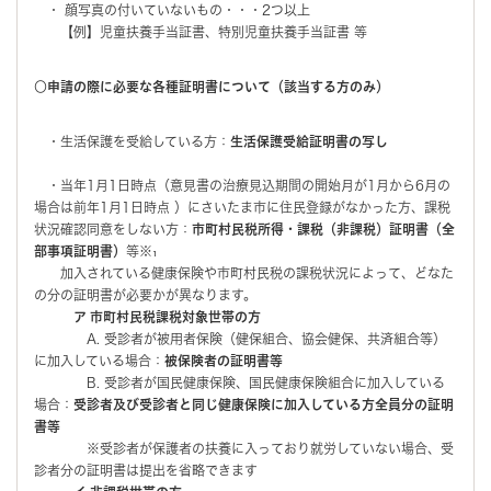
・ 顔写真の付いていないもの・・・2つ以上
【例】児童扶養手当証書、特別児童扶養手当証書 等
〇
申請の際に必要な各種証明書について（該当する方のみ）
・生活保護を受給している方：
生活保護受給証明書の写し
・当年1月1日時点（意見書の治療見込期間の開始月が1月から6月の
場合は前年1月1日時点 ）にさいたま市に住民登録がなかった方、課税
状況確認同意をしない方：
市町村民税所得・課税（非課税）証明書（全
部事項証明書）
等※₁
加入されている健康保険や市町村民税の課税状況によって、どなた
の分の証明書が必要かが異なります。
ア 市町村民税課税対象世帯の方
A. 受診者が被用者保険（健保組合、協会健保、共済組合等）
に加入している場合：
被保険者の証明書等
B. 受診者が国民健康保険、国民健康保険組合に加入している
場合：
受診者及び受診者と同じ健康保険に加入している方全員分の証明
書等
※受診者が保護者の扶養に入っており就労していない場合、受
診者分の証明書は提出を省略できます