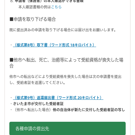
申請者（保護者）の本人確認ができる書類
本人確認書類の例は
こちら
■申請を取り下げる場合
既に提出済みの申請を取り下げる場合には届け出をお願いします。
・
（様式第8号）取下書（ワード形式 18キロバイト）
■他市へ転出、死亡、治癒等によって受給資格が喪失した場
合
他市への転出などにより受給資格を喪失した場合は次の申請書を提出
し、受給者証を返還してください。
・
（様式第9号）返還届出書（ワード形式 20キロバイト）
・
さいたま市が交付した受給者証
・（他市へ転出した場合）
他の自治体が新たに交付した受給者証の写し
各種申請の提出先