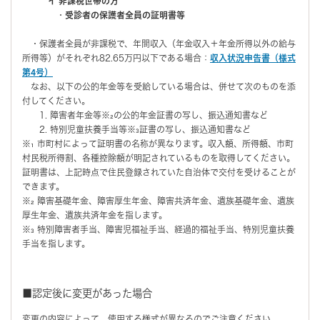
イ 非課税世帯の方
・
受診者の保護者全員の証明書等
・保護者全員が非課税で、年間収入（年金収入＋年金所得以外の給与
所得等）がそれぞれ82.65万円以下である場合：
収入状況申告書（様式
第4号）
なお、以下の公的年金等を受給している場合は、併せて次のものを添
付してください。
1. 障害者年金等※₂の公的年金証書の写し、振込通知書など
2. 特別児童扶養手当等※₃証書の写し、振込通知書など
※₁ 市町村によって証明書の名称が異なります。収入額、所得額、市町
村民税所得割、各種控除額が明記されているものを取得してください。
証明書は、上記時点で住民登録されていた自治体で交付を受けることが
できます。
※₂ 障害基礎年金、障害厚生年金、障害共済年金、遺族基礎年金、遺族
厚生年金、遺族共済年金を指します。
※₃ 特別障害者手当、障害児福祉手当、経過的福祉手当、特別児童扶養
手当を指します。
■認定後に変更があった場合
変更の内容によって、使用する様式が異なるのでご注意ください。