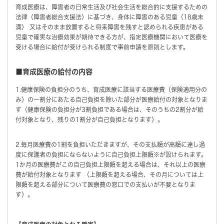
育成医療は、障害者の日常生活及び社会生活を総合的に支援するための
法律（障害者総合支援法）に基づき、身体に障害のある児童（18歳未
満） 又はそのまま放置すると将来障害を残すと認められる疾患がある
児童で確実な治療効果が期待できる方が、指定医療機関において医療を
受ける場合に給付が受けられる制度で事前申請を原則とします。
■育成医療の給付の内容
1.健康保険の負担分のうち、育成医療に該当する医療費（保険適用分の
み）の一割分にあたる自己負担を除いた部分が医療給付の対象となりま
す（健康保険の負担分が3割負担である場合は、そのうちの2割分が給
付対象となり、残りの1割分が自己負担となります）。
2.毎月医療費の1割を負担いただきますが、その支払額が高額に達し過
度に保護者の負担にならないように自己負担上限額※が設けられます。
1か月の医療費がこの自己負担上限額を超える場合は、それ以上の医療
費が給付対象となります （上限額を超える場合、その月については上
限額を超える部分について医療費の窓口での支払いが不要となりま
す）。