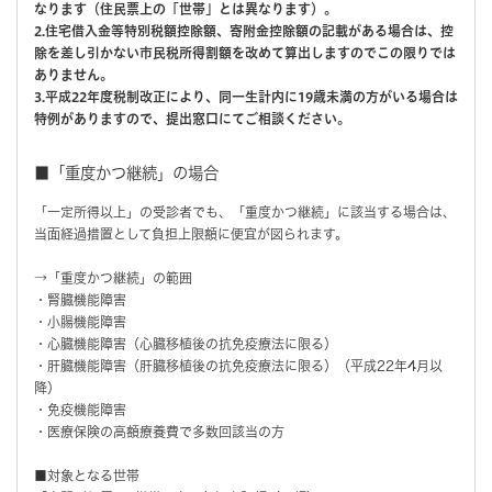
なります（住民票上の「世帯」とは異なります）。
2.住宅借入金等特別税額控除額、寄附金控除額の記載がある場合は、控
除を差し引かない市民税所得割額を改めて算出しますのでこの限りでは
ありません。
3.平成22年度税制改正により、同一生計内に19歳未満の方がいる場合は
特例がありますので、提出窓口にてご相談ください。
■「重度かつ継続」の場合
「一定所得以上」の受診者でも、「重度かつ継続」に該当する場合は、
当面経過措置として負担上限額に便宜が図られます。
→「重度かつ継続」の範囲
・腎臓機能障害
・小腸機能障害
・心臓機能障害（心臓移植後の抗免疫療法に限る）
・肝臓機能障害（肝臓移植後の抗免疫療法に限る）（平成22年4月以
降）
・免疫機能障害
・医療保険の高額療養費で多数回該当の方
■対象となる世帯