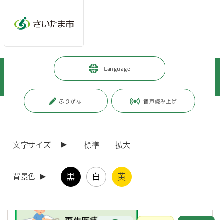
メインメニューへ移動
フッターへ移動します
メインメニューをスキップして本文へ移動
トップページ
>
健康・医療・福祉
>
健康・医療
>
Language
健康に関すること
>
母子保健・育児支援
>
子どもへの医療給付
>
自立支援医療(育成医療)給付
>
自立支援医療（育成医療）給付制度
ふりがな
音声読み上げ
ページの本文です。
更新日付：2026年7月9日 / ページ番号：C002408
自立支援医療（育成医療）給付制度
文字サイズ
標準
拡大
こちらは、障害のある児童への医療給付に関するページです。育成医療
以外の自立支援医療（更生医療・精神通院医療）については、以下をご
黒
白
黄
背景色
参照ください。
お問合せ
メインメニューです。