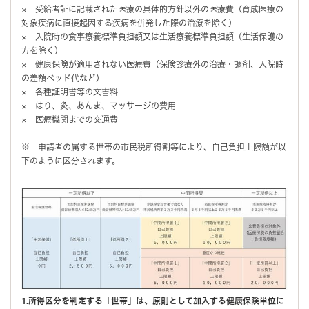
× 受給者証に記載された医療の具体的方針以外の医療費（育成医療の
対象疾病に直接起因する疾病を併発した際の治療を除く）
× 入院時の食事療養標準負担額又は生活療養標準負担額（生活保護の
方を除く）
× 健康保険が適用されない医療費（保険診療外の治療・調剤、入院時
の差額ベッド代など）
× 各種証明書等の文書料
× はり、灸、あんま、マッサージの費用
× 医療機関までの交通費
※ 申請者の属する世帯の市民税所得割等により、自己負担上限額が以
下のように区分されます。
1.所得区分を判定する「世帯」は、原則として加入する健康保険単位に