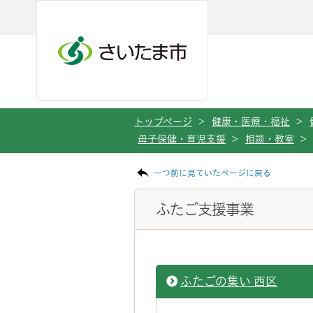
ページの本文です。
メインメニューへ移動
フッターへ移動します
メインメニューをスキップして本文へ移動
トップページ
>
健康・医療・福祉
>
母子保健・育児支援
>
相談・教室
>
一つ前に見ていたページに戻る
ふたご支援事業
ふたごの集い 西区