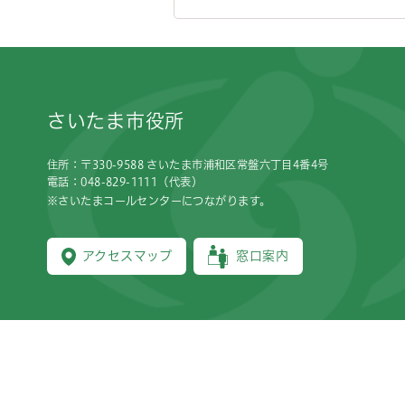
フッターです。
さいたま市役所
住所：〒330-9588 さいたま市浦和区常盤六丁目4番4号
電話：048-829-1111（代表）
※さいたまコールセンターにつながります。
アクセスマップ
窓口案内