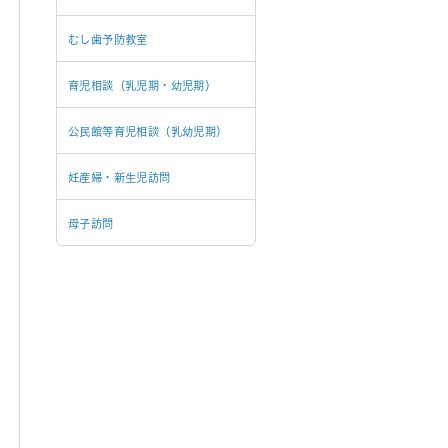
むし歯予防教室
育児相談（乳児期・幼児期）
公民館等育児相談（乳幼児期）
妊産婦・新生児訪問
母子訪問