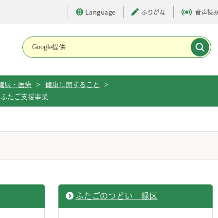
Language
ふりがな
音声読
メインメニューです。
健康・医療
>
健康に関すること
>
ふたご支援事業
ふたごのつどい 緑区