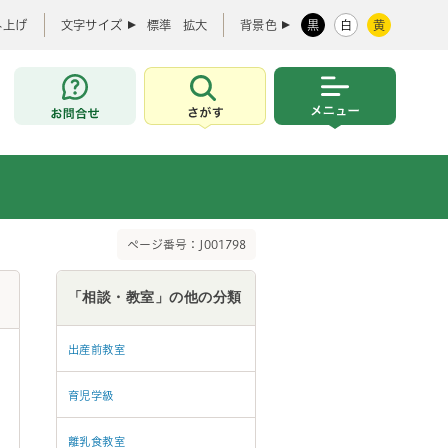
み上げ
文字サイズ
標準
拡大
背景色
黒
白
黄
お問合せ
さがす
メニュー
ページ番号：J001798
「相談・教室」の他の分類
出産前教室
育児学級
離乳食教室