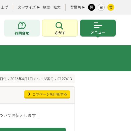
み上げ
文字サイズ
標準
拡大
背景色
黒
白
黄
お問合せ
さがす
メニュー
日付：2026年4月1日 / ページ番号：C127413
このページを印刷する
ついてお伝えします！