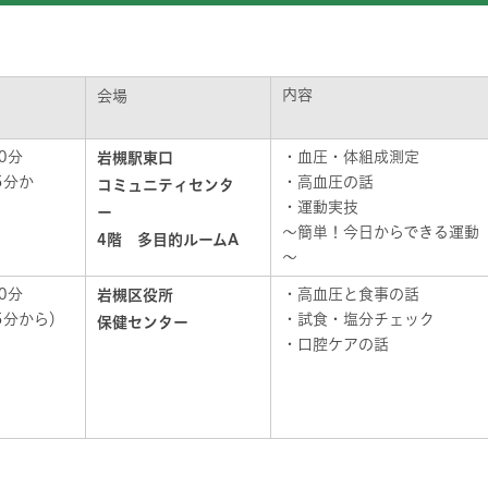
内容
会場
0分
・血圧・体組成測定
岩槻駅東口
5分か
・高血圧の話
コミュニティセンタ
・運動実技
ー
～簡単！今日からできる運動
4階 多目的ルームA
～
0分
・高血圧と食事の話
岩槻区役所
5分から）
・試食・塩分チェック
保健センター
・口腔ケアの話