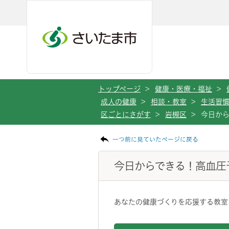
メインメニューへ移動
フッターへ移動します
メインメニューをスキップして本文へ移動
トップページ
>
健康・医療・福祉
>
成人の健康
>
相談・教室
>
生活習
区ごとにさがす
>
岩槻区
>
今日か
ページの本文です。
一つ前に見ていたページに戻る
今日からできる！高血圧
あなたの健康づくりを応援する教室