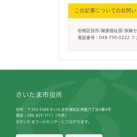
この記事についてのお問い
岩槻区役所/健康福祉部/保
電話番号：048-790-0222 フ
フッターです。
さいたま市役所
住所：〒330-9588 さいたま市浦和区常盤六丁目4番4号
電話：048-829-1111（代表）
※さいたまコールセンターにつながります。