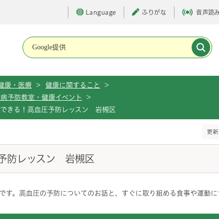
Language
ふりがな
音声読
メインメニューです。
健康・医療
>
健康に関すること
>
慣病予防教室・健康イベント
>
らできる！高血圧予防レッスン 岩槻区
更新
予防レッスン 岩槻区
です。高血圧の予防についてのお話と、すぐに取り組める食事や運動に