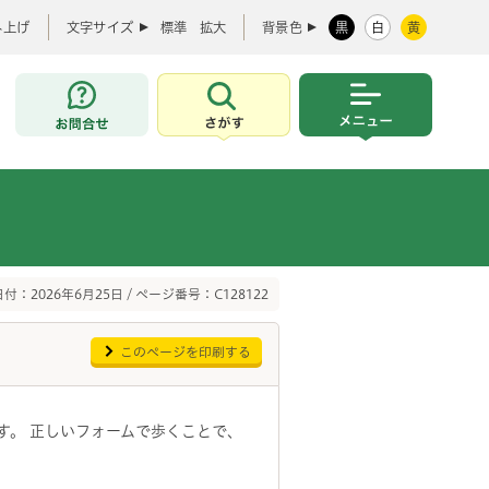
み上げ
文字サイズ
標準
拡大
背景色
黒
白
黄
お問合せ
さがす
メニュー
付：2026年6月25日 / ページ番号：C128122
このページを印刷する
す。 正しいフォームで歩くことで、