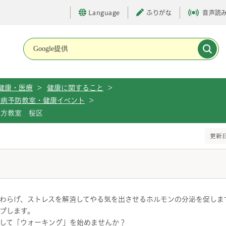
Language
ふりがな
音声読
メインメニューです。
健康・医療
>
健康に関すること
>
慣病予防教室・健康イベント
>
き方教室 桜区
更新日
わらげ、ストレスを解消してやる気を出させるホルモンの分泌を促しま
プします。
して「ウォーキング」を始めませんか？