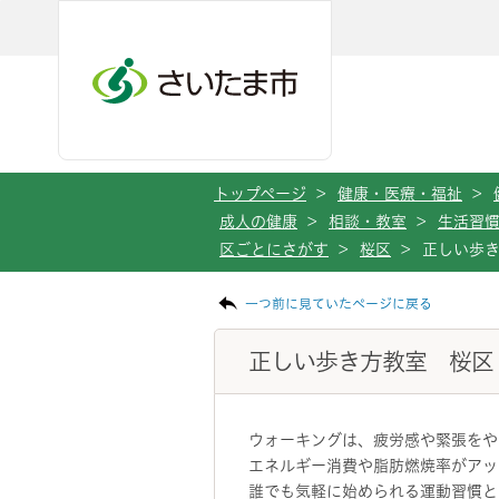
メインメニューへ移動
フッターへ移動します
メインメニューをスキップして本文へ移動
トップページ
>
健康・医療・福祉
>
成人の健康
>
相談・教室
>
生活習
区ごとにさがす
>
桜区
>
正しい歩
ページの本文です。
一つ前に見ていたページに戻る
正しい歩き方教室 桜区
ウォーキングは、疲労感や緊張をや
エネルギー消費や脂肪燃焼率がアッ
誰でも気軽に始められる運動習慣と