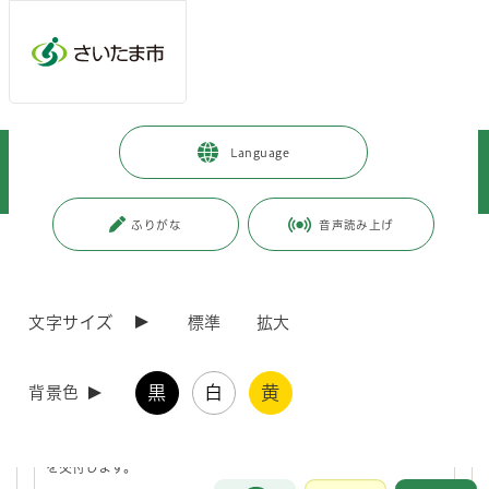
ページの本文です。
メインメニューへ移動
フッターへ移動します
メインメニューをスキップして本文へ移動
トップページ
>
暮らし・手続き
>
Language
オンライン申請・申請書等ダウンロード
>
資源・廃棄物
>
資源回収・リサイクル
ふりがな
音声読み上げ
ページ番号：J004839
資源回収・リサイクル
文字サイズ
標準
拡大
《補助金》団体資源回収運動補助金
黒
白
黄
背景色
団体資源回収運動補助金団体活動の活性化と資源物の有効利用を図
るため、資源物を定期的に回収する運動を行った市民団体に補助金
を交付します。
お問合せ
メインメニューです。