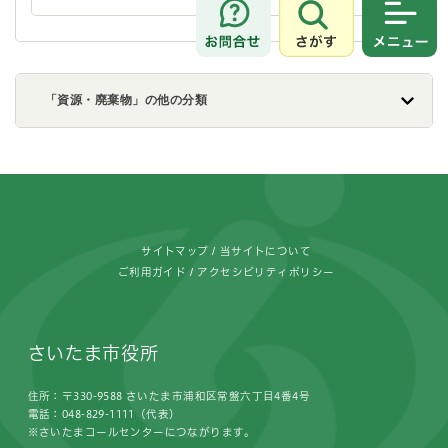
さがす
メニュ
「資源・廃棄物」の他の分類
フッターです。
サイトマップ
当サイトについて
ご利用ガイド
アクセシビリティポリシー
さいたま市役所
住所：〒330-9588 さいたま市浦和区常盤六丁目4番4号
電話：048-829-1111（代表）
※さいたまコールセンターにつながります。