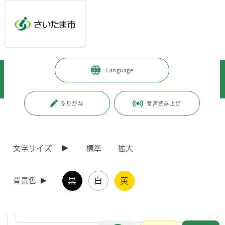
ページの本文です。
メインメニューへ移動
フッターへ移動します
メインメニューをスキップして本文へ移動
トップページ
>
暮らし・手続き
>
Language
オンライン申請・申請書等ダウンロード
>
環境
>
水質・土壌・化学物質
ふりがな
音声読み上げ
ページ番号：J004837
水質・土壌・化学物質
文字サイズ
標準
拡大
≪制度終了≫雨水貯留タンク設置補助金
黒
白
黄
背景色
雨水貯留タンクの購入及び設置費用にかかる補助制度について、補
助金の概要及び申請方法等をご紹介しています。
お問合せ
メインメニューです。