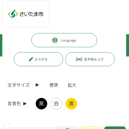
ページの本文です。
メインメニューへ移動
フッターへ移動します
メインメニューをスキップして本文へ移動
トップページ
>
暮らし・手続き
>
住まい・暮らし・相談
>
Language
消費・生活相談
>
消費生活総合センター
>
関連法令・審議会等情報
>
消費生活条例
ふりがな
音声読み上げ
ページ番号：J000670
消費生活条例
文字サイズ
標準
拡大
さいたま市消費生活条例
黒
白
黄
背景色
平成18年7月、「さいたま市消費生活条例」を施行しました。さい
たま市消費生活条例についてこちらをご覧ください。
お問合せ
メインメニューです。