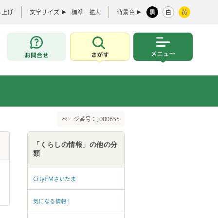
み上げ
文字サイズ
標準
拡大
背景色
黒
白
黄
お問合せ
さがす
メニュー
ページ番号：J000655
「くらしの情報」の他の分
類
CityFMさいたま
気になる情報！