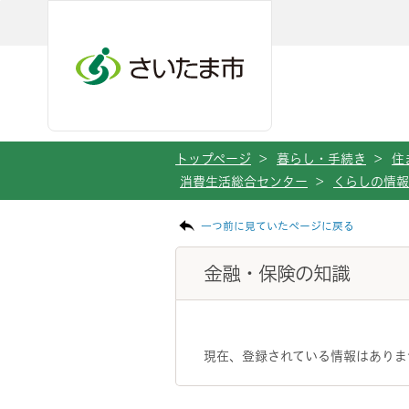
ページの本文です。
メインメニューへ移動
フッターへ移動します
メインメニューをスキップして本文へ移動
トップページ
>
暮らし・手続き
>
住
消費生活総合センター
>
くらしの情報
一つ前に見ていたページに戻る
金融・保険の知識
現在、登録されている情報はありま