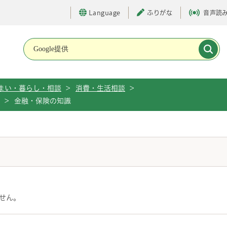
Language
ふりがな
音声読
メインメニューです。
まい・暮らし・相談
>
消費・生活相談
>
>
金融・保険の知識
せん。