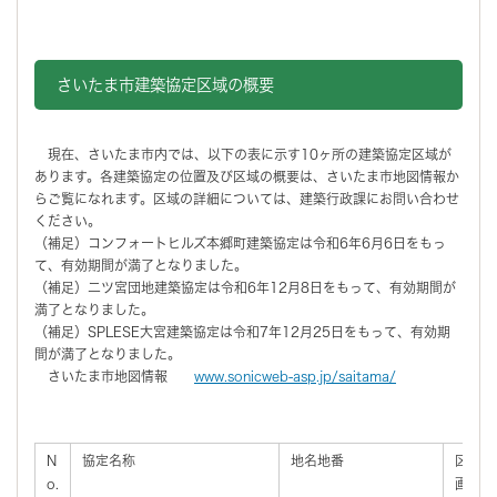
さいたま市建築協定区域の概要
現在、さいたま市内では、以下の表に示す10ヶ所の建築協定区域が
あります。各建築協定の位置及び区域の概要は、さいたま市地図情報か
らご覧になれます。区域の詳細については、建築行政課にお問い合わせ
ください。
（補足）コンフォートヒルズ本郷町建築協定は令和6年6月6日をもっ
て、有効期間が満了となりました。
（補足）二ツ宮団地建築協定は令和6年12月8日をもって、有効期間が
満了となりました。
（補足）SPLESE大宮建築協定は令和7年12月25日をもって、有効期
間が満了となりました。
さいたま市地図情報
www.sonicweb-asp.jp/saitama/
N
協定名称
地名地番
区
o.
画