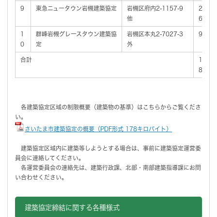
9
東急ニュータウン岩槻建築協定
岩槻区府内2-1157-9
27
他
6
1
群峰岩槻グレースタウン建築協
岩槻区本丸2-7027-3
96
0
定
外
合計
1,0
89
各建築協定区域の制限概要（建築物の基準）はこちらからご覧くださ
い。
さいたま市建築協定の概要（PDF形式 178キロバイト）
建築協定区域内に建築等しようとする場合は、事前に建築協定運営委
員会に連絡してください。
各運営委員会の連絡先は、建築行政課、北部・南部建築指導課にお問
い合わせください。
建築協定締結に関する各種様式