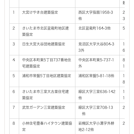
数
1
大宮けやき台建築協定
西区大字指扇1958-3
28
他
3
2
さいたま市北区盆栽町地区建
北区盆栽町164-3他
5
築協定
3
日生大宮大谷団地建築協定
見沼区大字大谷804-3
14
3外
6
4
中央区本町東5丁目737番地住
中央区本町東5-737-1
8
宅建築協定
外
1
5
浦和市常盤5丁目地区建築協定
浦和区常盤5-81-18他
1
8
6
さいたま市三室大古里住宅建
緑区大字三室636-142
13
築協定
他
1
7
武笠ガーデン三室建築協定
緑区大字三室708-13
26
他
8
小林住宅豊春ハイタウン建築協
岩槻区大字小溝字外耕
27
定
地2-12他