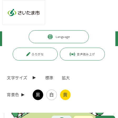
メインメニューへ移動
フッターへ移動します
メインメニューをスキップして本文へ移動
トップページ
>
暮らし・手続き
>
住まい・暮らし・相談
>
Language
住まい・住居
>
建築協定制度
>
建築協定制度について
ページの本文です。
更新日付：2026年4月15日 / ページ番号：C005869
ふりがな
音声読み上げ
建築協定制度について
文字サイズ
標準
拡大
黒
白
黄
背景色
お問合せ
メインメニューです。