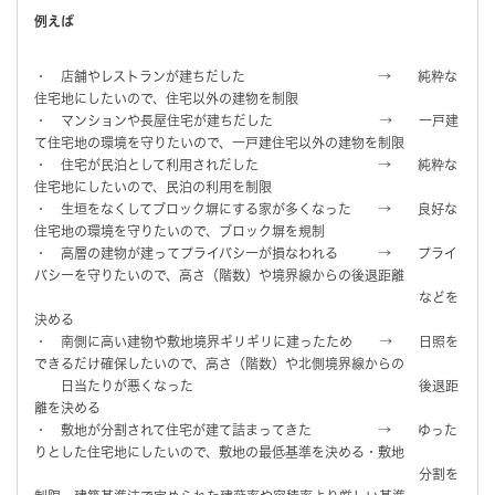
例えば
・ 店舗やレストランが建ちだした → 純粋な
住宅地にしたいので、住宅以外の建物を制限
・ マンションや長屋住宅が建ちだした → 一戸建
て住宅地の環境を守りたいので、一戸建住宅以外の建物を制限
・ 住宅が民泊として利用されだした → 純粋な
住宅地にしたいので、民泊の利用を制限
・ 生垣をなくしてブロック塀にする家が多くなった → 良好な
住宅地の環境を守りたいので、ブロック塀を規制
・ 高層の建物が建ってプライバシーが損なわれる → プライ
バシーを守りたいので、高さ（階数）や境界線からの後退距離
などを
決める
・ 南側に高い建物や敷地境界ギリギリに建ったため → 日照を
できるだけ確保したいので、高さ（階数）や北側境界線からの
日当たりが悪くなった 後退距
離を決める
・ 敷地が分割されて住宅が建て詰まってきた → ゆった
りとした住宅地にしたいので、敷地の最低基準を決める・敷地
分割を