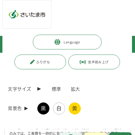
メインメニューへ移動
フッターへ移動します
メインメニューをスキップして本文へ移動
トップページ
>
暮らし・手続き
>
住まい・暮らし・相談
>
Language
住まい・住居
>
資金融資
>
浸水住宅改良資金融資
ページの本文です。
更新日付：2026年4月28日 / ページ番号：C000007
ふりがな
音声読み上げ
浸水住宅改良資金融資
文字サイズ
標準
拡大
浸水から住宅を防ぐ改良工事を行うために必要な資金を融資します。
黒
白
黄
背景色
融資条件
土地または住宅が自己の所有の方、市税を完納している方、自己資金
のみでは、工事費を一時的に負担することが困難な方、資金の償還およ
お問合せ
メインメニューです。