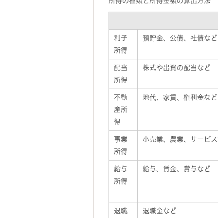
所得の種類と所得金額の算出方法
利子
預貯金、公債、社債など
所得
配当
株式や出資の配当など
所得
不動
地代、家賃、権利金など
産所
得
事業
小売業、農業、サービス
所得
給与
給与、賃金、賞与など
所得
退職
退職金など