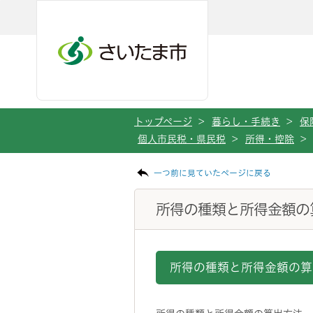
メインメニューへ移動
フッターへ移動します
メインメニューをスキップして本文へ移動
トップページ
>
暮らし・手続き
>
保
個人市民税・県民税
>
所得・控除
>
ページの本文です。
一つ前に見ていたページに戻る
所得の種類と所得金額の
所得の種類と所得金額の算