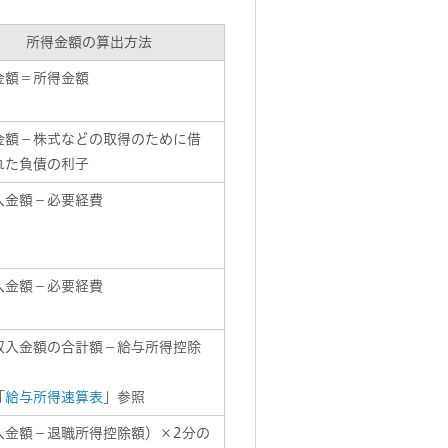
所得金額の算出方法
金額＝所得金額
金額－株式などの取得のために借
れた負債の利子
入金額－必要経費
入金額－必要経費
収入金額の合計額－給与所得控除
「
給与所得速算表
」参照
入金額－退職所得控除額）×2分の