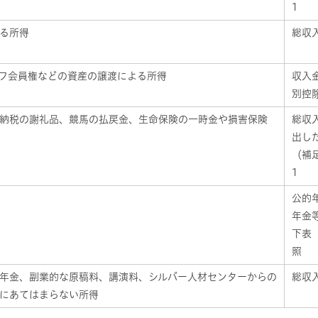
1
る所得
総収
フ会員権などの資産の譲渡による所得
収入
別控
納税の謝礼品、競馬の払戻金、生命保険の一時金や損害保険
総収
出し
（補
1
公的
年金
下表
照
年金、副業的な原稿料、講演料、シルバー人材センターからの
総収
にあてはまらない所得