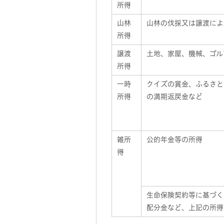
所得
山林
山林の伐採又は譲渡によ
所得
譲渡
土地、家屋、機械、ゴル
所得
一時
クイズの賞金、ふるさと
所得
の満期返戻金など
雑所
公的年金等の所得
得
生命保険契約等に基づく
配分金など、上記の所得