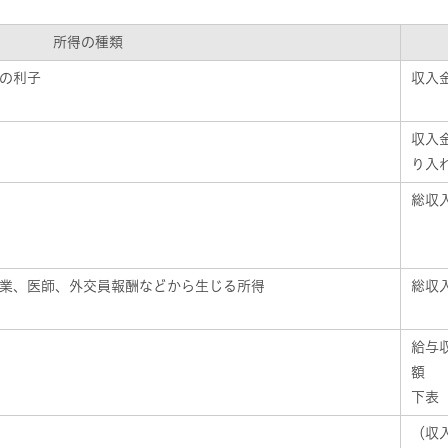
所得の種類
の利子
収入
収入
り入
総収
業、医師、外交員報酬などから生じる所得
総収
給与
額
下表
（収