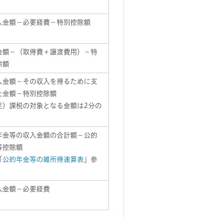
入金額－必要経費－特別控除額
金額－（取得費＋譲渡費用）－特
除額
入金額－その収入を得るために支
た金額－特別控除額
足）課税の対象となる金額は2分の
年金等の収入金額の合計額－公的
等控除額
「
公的年金等の雑所得速算表
」参
入金額－必要経費