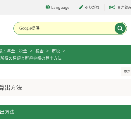
Language
ふりがな
音声読
メインメニューです。
険・年金・税金
>
税金
>
市税
>
所得の種類と所得金額の算出方法
更新
算出方法
出方法