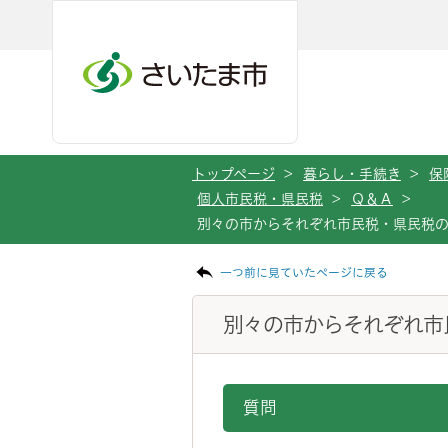
メインメニューへ移動
フッターへ移動します
メインメニューをスキップして本文へ移動
トップページ
>
暮らし・手続き
>
保
個人市民税・県民税
>
Ｑ＆Ａ
>
別々の市からそれぞれ市民税・県民税
ページの本文です。
一つ前に見ていたページに戻る
別々の市からそれぞれ市
質問