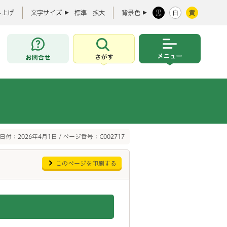
み上げ
文字サイズ
標準
拡大
背景色
黒
白
黄
お問合せ
さがす
メニュー
日付：2026年4月1日 / ページ番号：C002717
このページを印刷する