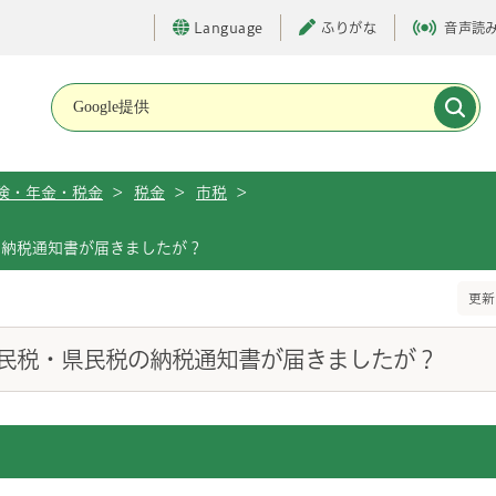
Language
ふりがな
音声読
メインメニューです。
険・年金・税金
>
税金
>
市税
>
の納税通知書が届きましたが？
更新
民税・県民税の納税通知書が届きましたが？