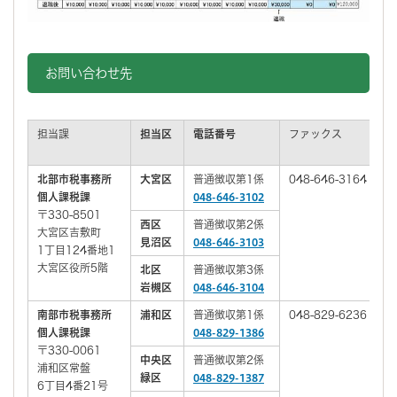
お問い合わせ先
担当課
担当区
電話番号
ファックス
北部市税事務所
大宮区
普通徴収第1係
048-646-3164
個人課税課
048-646-3102
〒330-8501
西区
普通徴収第2係
大宮区吉敷町
見沼区
048-646-3103
1丁目124番地1
大宮区役所5階
北区
普通徴収第3係
岩槻区
048-646-3104
南部市税事務所
浦和区
普通徴収第1係
048-829-6236
個人課税課
048-829-1386
〒330-0061
中央区
普通徴収第2係
浦和区常盤
緑区
048-829-1387
6丁目4番21号