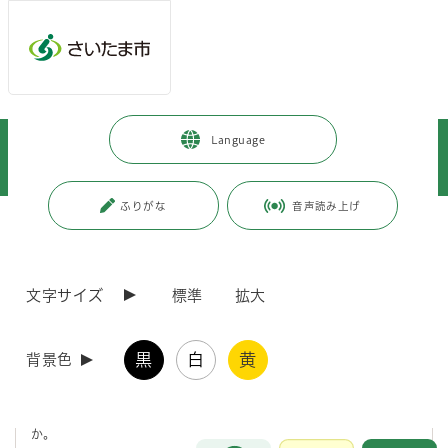
メインメニューへ移動
フッターへ移動します
メインメニューをスキップして本文へ移動
トップページ
>
暮らし・手続き
>
保険・年金・税金
>
税金
>
Language
市税
>
個人市民税・県民税
>
Ｑ＆Ａ
>
退職した場合の市民税・県民税は？
ふりがな
音声読み上げ
ページの本文です。
更新日付：2026年4月1日 / ページ番号：C001694
退職した場合の市民税・県民税は？
文字サイズ
標準
拡大
質問1
黒
白
黄
背景色
私は今、市民税・県民税が給与から差し引かれていますが、今度の10
月に結婚のため退職します。退職後の市民税・県民税はどうなります
か。
お問合せ
メインメニューです。