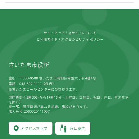
フッターです。
サイトマップ
当サイトについて
ご利用ガイド
アクセシビリティポリシー
さいたま市役所
住所：〒330-9588 さいたま市浦和区常盤六丁目4番4号
電話：048-829-1111（代表）
※さいたまコールセンターにつながります。
開庁時間：8時30分から17時15分（土曜日、日曜日、祝日、休日、年末年始
を除く）
※一部、開庁時間が異なる組織、施設があります。
法人番号 2000020111007
アクセスマップ
窓口案内