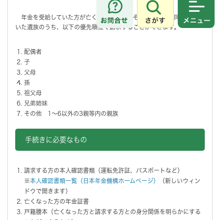
さがす
メニュ
年金を受給していた方が亡くなった当時、その方と生計を同じくして
いた遺族のうち、以下の優先順位で請求することができます。
配偶者
子
父母
孫
祖父母
兄弟姉妹
その他 1～6以外の3親等内の親族
手続きに必要なもの
請求する方の本人確認書類（運転免許証、パスポートなど）
※
本人確認書類一覧（日本年金機構ホームページ）
（新しいウィン
ドウで開きます）
亡くなった方の年金証書
戸籍謄本（亡くなった方と請求する方との身分関係を明らかにする