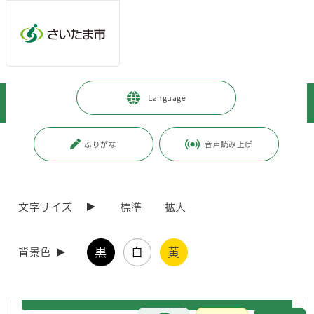
メインメニューへ移動
フッターへ移動します
メインメニューをスキップして本文へ移動
トップページ
>
暮らし・手続き
>
保険・年金・税金
>
国民年金
>
Language
給付の種類
>
未支給年金
ページの本文です。
更新日付：2023年4月1日 / ページ番号：C080811
ふりがな
音声読み上げ
未支給年金
文字サイズ
標準
拡大
年金を受給している方が亡くなったときに、まだ受け取っていない年
金や、亡くなった日よりも後に振込みされた年金のうち、亡くなった月
分までの年金については、未支給年金として、その方と生計を同じくし
黒
白
黄
ていた遺族が受け取ることができます。
背景色
受け取れる遺族の範囲
お問合せ
メインメニューです。