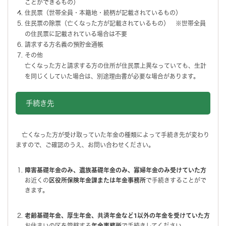
ことができるもの）
住民票（世帯全員・本籍地・続柄が記載されているもの）
住民票の除票（亡くなった方が記載されているもの） ※世帯全員
の住民票に記載されている場合は不要
請求する方名義の預貯金通帳
その他
亡くなった方と請求する方の住所が住民票上異なっていても、生計
を同じくしていた場合は、別途理由書が必要な場合があります。
手続き先
亡くなった方が受け取っていた年金の種類によって手続き先が変わり
ますので、ご確認のうえ、お問い合わせください。
障害基礎年金のみ、遺族基礎年金のみ、寡婦年金のみ受けていた方
お近くの
区役所保険年金課または年金事務所
で手続きすることがで
きます。
老齢基礎年金、厚生年金、共済年金など1以外の年金を受けていた方
お住まいの区を管轄する
年金事務所
で手続きしてください。