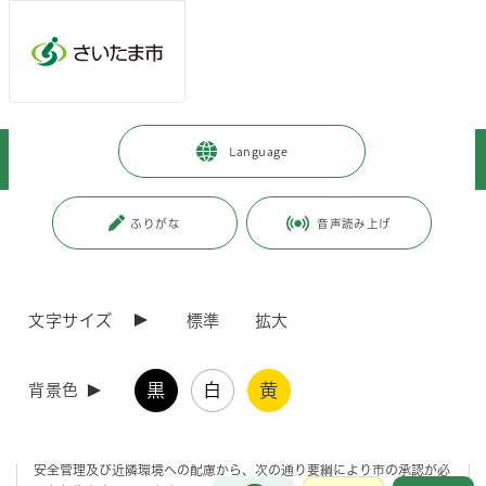
メインメニューへ移動
フッターへ移動します
メインメニューをスキップして本文へ移動
トップページ
>
暮らし・手続き
>
コミュニティ・市民活動
>
Language
イベントホール・多目的施設
>
浦和駅東口駅前市民広場の利用について
ページの本文です。
更新日付：2026年4月1日 / ページ番号：C034633
ふりがな
音声読み上げ
浦和駅東口駅前市民広場の利用について
文字サイズ
標準
拡大
浦和駅東口駅前市民広場の利用について
黒
白
黄
背景色
浦和駅東口駅前市民広場（以下「市民広場」と言う。）は、市民の通路
として用いられるものであるとともに、市民の憩いと交流の場として活
用される場です。
安全管理及び近隣環境への配慮から、次の通り要綱により市の承認が必
お問合せ
メインメニューです。