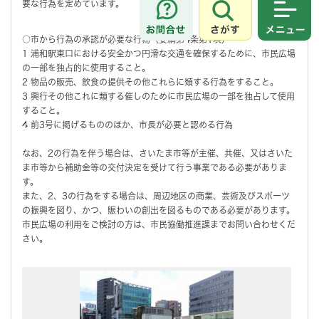
要な行為を定めています。
さがす
メニュ
○市から行為の承認が必要な行為（要綱第4条第1項）
1 浦和駅東口における安全かつ円滑な交通を確保するために、市民広場
の一部を独占的に使用すること。
2 物品の販売、飲食の提供その他これらに類する行為をすること。
3 興行その他これに類する催しのために市民広場の一部を独占して使用
すること。
4 前3号に掲げるもののほか、市長が必要と認める行為
なお、2の行為を伴う場合は、さいたま市等が主催、共催、又はさいた
ま市等から補助金等の交付決定を受けて行う事業である必要がありま
す。
また、2、3の行為をする場合は、周辺地区の商業、芸術及びスポーツ
の振興を図り、かつ、賑わいの創出を図るものである必要があります。
市民広場の利用をご検討の方は、市民協働推進課までお問い合わせくだ
さい。