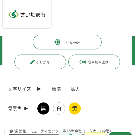
メインメニューへ移動
フッターへ移動します
メインメニューをスキップして本文へ移動
トップページ
>
暮らし・手続き
>
コミュニティ・市民活動
>
Language
市民と行政の協働
>
市民活動と協働
>
市民活動
>
市民活動推進委員会
>
令和6年度
>
令和6年度第6回さいたま市市民活動推進委員会
ふりがな
音声読み上げ
ページの本文です。
更新日付：2025年5月21日 / ページ番号：C119764
令和6年度第6回さいたま市市民活動推進委員会
文字サイズ
標準
拡大
令和6年度第6回さいたま市市民活動推進委員会
黒
白
黄
背景色
開催日 令和7年3月3日(月曜日) 10時00分から11時35分
会 場 浦和コミュニティセンター第15集会室（コムナーレ9階）
お問合せ
メインメニューです。