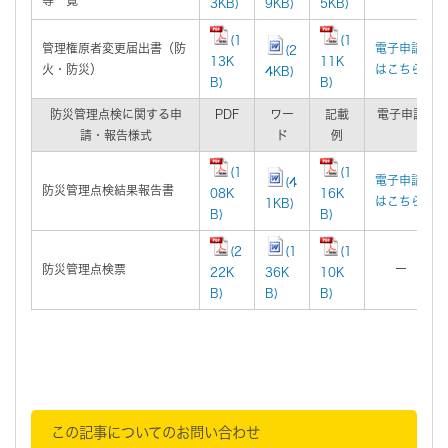
3KB)
9KB)
5KB)
(1
(1
管理権原者変更届出書（防
電子申請
(2
13K
11K
火・防災）
はこちら
4KB)
B)
B)
防災管理点検に関する申
PDF
ワー
記載
電子申請
請・報告様式
ド
例
(1
(1
電子申請
(4
防災管理点検結果報告書
08K
16K
はこちら
1KB)
B)
B)
(2
(1
(1
防災管理点検票
ー
22K
36K
10K
B)
B)
B)
この記事についてのお問い合わせ