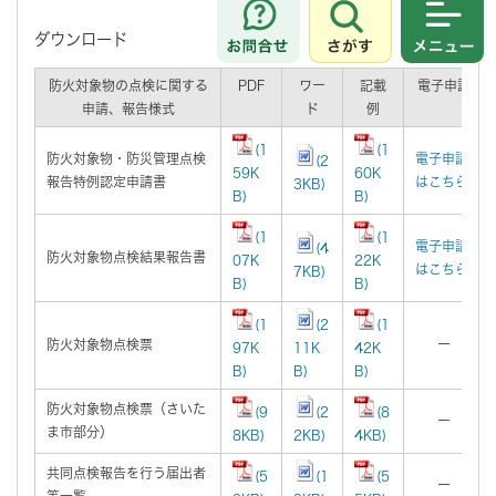
さがす
メニュ
ダウンロード
防火対象物の点検に関する
PDF
ワー
記載
電子申請
申請、報告様式
ド
例
(1
(1
防火対象物・防災管理点検
電子申請
(2
59K
60K
報告特例認定申請書
はこちら
3KB)
B)
B)
(1
(1
電子申請
(4
防火対象物点検結果報告書
07K
22K
はこちら
7KB)
B)
B)
(1
(2
(1
防火対象物点検票
ー
97K
11K
42K
B)
B)
B)
防火対象物点検票（さいた
(9
(2
(8
ー
ま市部分）
8KB)
2KB)
4KB)
共同点検報告を行う届出者
(5
(1
(5
ー
等一覧