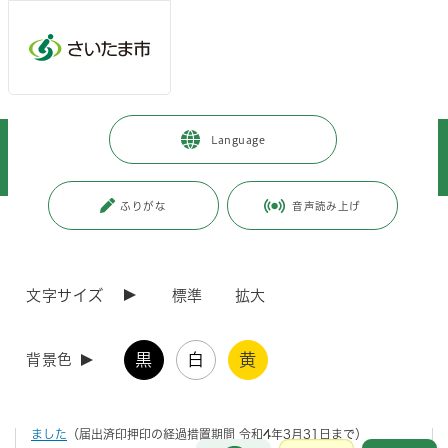
メインメニューへ移動
フッターへ移動します
メインメニューをスキップして本文へ移動
トップページ
>
暮らし・手続き
>
安全・防災・消防
>
消防・救急
>
Language
届出・申請様式ダウンロード
>
火災予防・防火管理・防災管理
>
防火対象物点検・防災管理点検関係の届出書
ふりがな
音声読み上げ
ページの本文です。
更新日付：2025年9月3日 / ページ番号：C076098
防火対象物点検・防災管理点検関係の届出書
文字サイズ
標準
拡大
防火対象物点検・防災管理点検関係届出書
黒
白
黄
背景色
令和3年4月1日から例規を改正し、窓口への必要な申請・届出数が1部
になったことに伴い、これまで副本に押印していた届出済印が無くなり
ました
（届出済印押印の経過措置期間 令和4年3月31日まで）
お問合せ
メインメニューです。