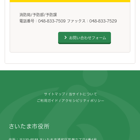
消防局/予防部/予防課
電話番号：048-833-7509 ファックス：048-833-7529
お問い合わせフォーム
フッターです。
サイトマップ
当サイトについて
ご利用ガイド
アクセシビリティポリシー
さいたま市役所
住所：〒330-9588 さいたま市浦和区常盤六丁目4番4号