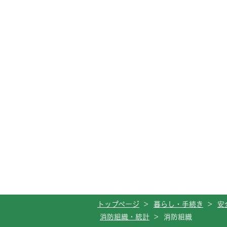
トップページ
>
暮らし・手続き
>
安
消防組織・統計
>
消防組織