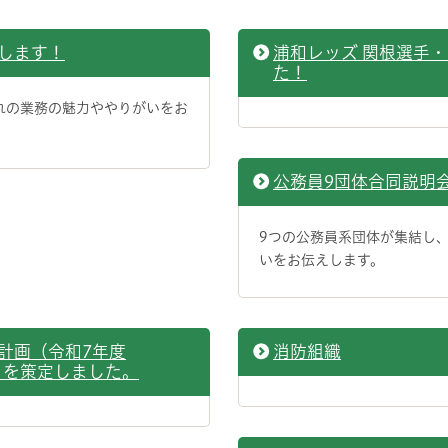
します！
浦和レッズ 関根選手
た！
れの業務の魅力ややりがいをお
公務員9団体合同説明
9つの公務員系団体が集結し
いをお伝えします。
計画（令和7年度
消防組織
」を策定しました。