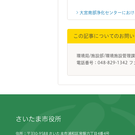
大宮南部浄化センターにおけ
この記事についてのお問い
環境局/施設部/環境施設管
電話番号：048-829-1342 フ
フッターです。
さいたま市役所
住所：〒330-9588 さいたま市浦和区常盤六丁目4番4号