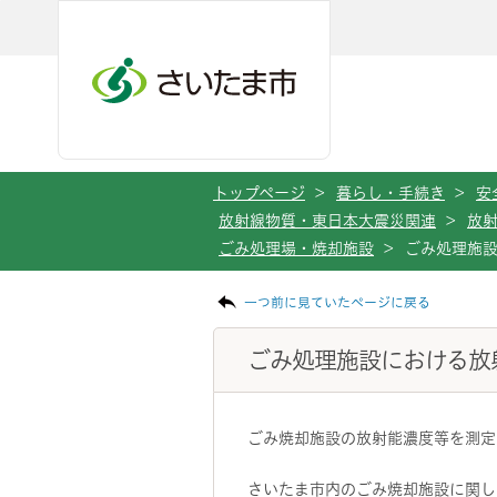
メインメニューへ移動
フッターへ移動します
メインメニューをスキップして本文へ移動
トップページ
>
暮らし・手続き
>
安
放射線物質・東日本大震災関連
>
放
ごみ処理場・焼却施設
>
ごみ処理施
ページの本文です。
一つ前に見ていたページに戻る
ごみ処理施設における放
ごみ焼却施設の放射能濃度等を測定
さいたま市内のごみ焼却施設に関し