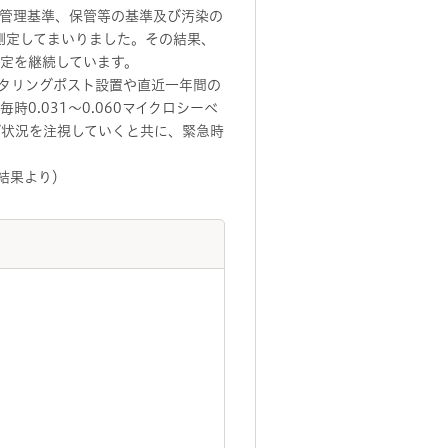
管理基準、保管等の基準及び汚染の
測定してまいりました。その結果、
測定を継続しています。
タリングポスト設置や直近一年間の
0.031～0.060マイクロシーベ
グ状況を注視していくと共に、緊急時
の結果より）