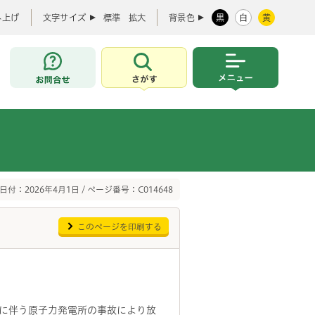
み上げ
文字サイズ
標準
拡大
背景色
黒
白
黄
お問合せ
さがす
メニュー
日付：2026年4月1日 / ページ番号：C014648
このページを印刷する
に伴う原子力発電所の事故により放