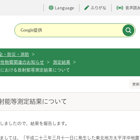
Language
ふりがな
音声読
メインメニューです。
全・防災・消防
>
射性物質関連のお知らせ
>
測定結果
>
設における放射能等測定結果について
更新
射能等測定結果について
しましたので、結果を報告します。
ましては、「平成二十三年三月十一日に発生した東北地方太平洋沖地震