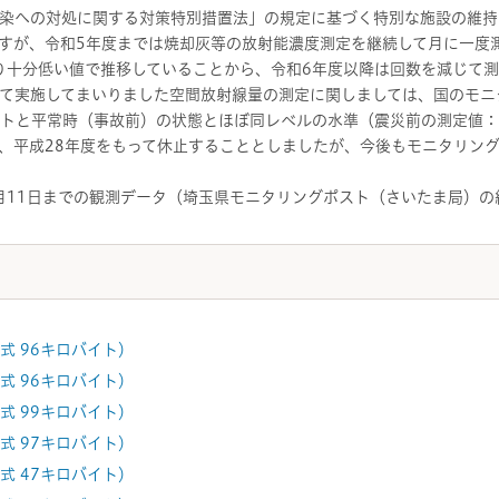
染への対処に関する対策特別措置法」の規定に基づく特別な施設の維持
すが、令和5年度までは焼却灰等の放射能濃度測定を継続して月に一度
）より十分低い値で推移していることから、令和6年度以降は回数を減じて
て実施してまいりました空間放射線量の測定に関しましては、国のモニ
ルトと平常時（事故前）の状態とほぼ同レベルの水準（震災前の測定値：毎時
、平成28年度をもって休止することとしましたが、今後もモニタリン
3月11日までの観測データ（埼玉県モニタリングポスト（さいたま局）
式 96キロバイト）
式 96キロバイト）
式 99キロバイト）
式 97キロバイト）
式 47キロバイト）