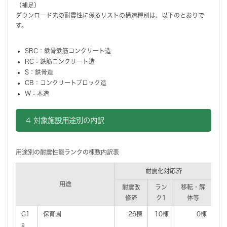
（補足）
ダウンロード先の耐震性に係るリストの構造種別は、以下のとおりで
す。
SRC：鉄骨鉄筋コンクリート造
RC：鉄筋コンクリート造
S：鉄骨造
CB：コンクリートブロック造
W：木造
4 対象施設用途別の内訳
用途別の耐震性能ランクの棟数内訳表
耐震化対応済
耐
用途
耐震改
ラン
移転・解
ラ
修済
ク1
体等
ク
G1
保育園
26棟
10棟
0棟
a