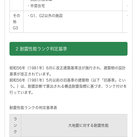
・市営住宅
・市営
その
・G1、G2以外の施設
・全用
他
G3
2 耐震性能ランク判定基準
昭和56年（1981年）6月に改正建築基準法が施行され、建築物の設計
基準が改正されています。
昭和56年（1981年）5月以前の旧基準の建築物（以下「旧基準」とい
う。）は、耐震診断で算出される構造耐震指標に基づき、ランク付けを
行っています。
耐震性能ランクの判定基準表
ラ
ン
大地震に対する耐震性能
ク