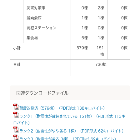
災害対策庫
0棟
2棟
0棟
漫画会館
1棟
1棟
0棟
防犯ステーション
1棟
0棟
0棟
集会場
6棟
1棟
0棟
小計
579棟
151
0棟
棟
合計
730棟
関連ダウンロードファイル
耐震改修済（579棟）（PDF形式 138キロバイト）
ランク1（耐震性が確保されている 151棟）（PDF形式 113キ
ロバイト）
ランク2（耐震性がやや劣る 1棟）（PDF形式 62キロバイト）
ランク3（耐震性が劣る 3棟）（PDF形式 69キロバイト）