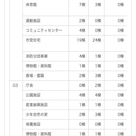
体育館
7棟
3棟
0棟
運動施設
2棟
0棟
0棟
コミュニティセンター
4棟
0棟
0棟
市営住宅
19棟
24棟
0棟
消防分団車庫
4棟
1棟
0棟
博物館・資料館
1棟
1棟
0棟
斎場・霊園
2棟
3棟
0棟
G3
庁舎
0棟
2棟
0棟
公園施設
4棟
4棟
0棟
産業振興施設
1棟
1棟
0棟
少年自然の家
2棟
3棟
0棟
保養施設
0棟
0棟
0棟
博物館・資料館
1棟
1棟
0棟