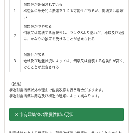
耐震性が確保されている
1
構造体に部分的に損傷を生じる可能性があるが、倒壊又は崩壊する
い
耐震性がやや劣る
倒壊又は崩壊する危険性は、ランク3より低いが、地域及び地盤状況
2
は、かなりの被害を受けることが想定される
耐震性が劣る
3
地域及び地盤状況によっては、倒壊又は崩壊する危険性が高く大き
けることが想定される
（補足）
構造耐震指標以外の理由で耐震改修を行う場合があります。
構造耐震指標は用途及び構造の種類によって異なります。
3 市有建築物の耐震性能の現状
耐震性能を有する建築物は、耐震改修済の建築物、ランク1と判定され