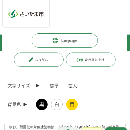
メインメニューへ移動
フッターへ移動します
メインメニューをスキップして本文へ移動
トップページ
>
暮らし・手続き
>
安全・防災・消防
>
Language
さいたま市・国の取り組み
>
市有建築物の耐震性に係るリストについて
ページの本文です。
更新日付：2026年4月1日 / ページ番号：C073575
ふりがな
音声読み上げ
市有建築物の耐震性に係るリストについて
文字サイズ
標準
拡大
大規模災害時、市有建築物は、避難所や防災拠点として重要な機能を果
たします。このため、さいたま市では、避難弱者の利用する施設、防災
上重要な施設をはじめとして優先順位を定め、耐震診断・耐震改修等を
黒
白
黄
行い、市有建築物の耐震化を順次進めています。
背景色
つきましては、市民に施設の現状を御理解いただくため、耐震診断を行
っている主要な市有建築物（734棟）について、令和7年4月1日現在の
耐震性に係るリストを公表します。
なお、耐震化の対象建築物は、昭和56年（1981年）6月以降の新基準
お問合せ
メインメニューです。