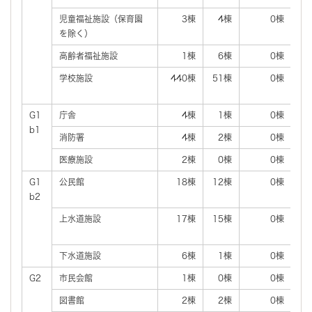
児童福祉施設（保育園
3棟
4棟
0棟
を除く）
高齢者福祉施設
1棟
6棟
0棟
学校施設
440棟
51棟
0棟
G1
庁舎
4棟
1棟
0棟
b1
消防署
4棟
2棟
0棟
医療施設
2棟
0棟
0棟
G1
公民館
18棟
12棟
0棟
b2
上水道施設
17棟
15棟
0棟
下水道施設
6棟
1棟
0棟
G2
市民会館
1棟
0棟
0棟
図書館
2棟
2棟
0棟