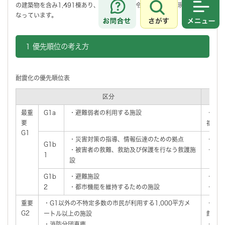
の建築物を含み1,491棟あり、耐震化率は、令和7年4月1日現在99%に
さがす
メニュ
なっています。
1 優先順位の考え方
耐震化の優先順位表
区分
最重
G1a
・避難弱者の利用する施設
・保育
要
福祉施
G1
・災害対策の指導、情報伝達のための拠点
・市役
G1b
・被害者の救難、救助及び保護を行なう救護施
・消防
1
設
G1b
・避難施設
・公民
2
・都市機能を維持するための施設
・上下
重要
・G1以外の不特定多数の市民が利用する1,000平方メ
・市民
G2
ートル以上の施設
館
・消防分団車庫
・消防