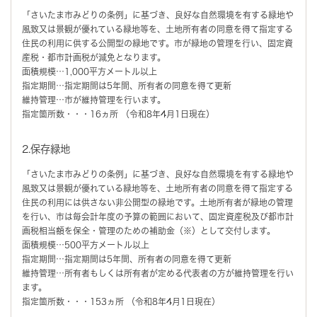
「さいたま市みどりの条例」に基づき、良好な自然環境を有する緑地や
風致又は景観が優れている緑地等を、土地所有者の同意を得て指定する
住民の利用に供する公開型の緑地です。市が緑地の管理を行い、固定資
産税・都市計画税が減免となります。
面積規模…1,000平方メートル以上
指定期間…指定期間は5年間、所有者の同意を得て更新
維持管理…市が維持管理を行います。
指定箇所数・・・16ヵ所 （令和8年4月1日現在）
2.保存緑地
「さいたま市みどりの条例」に基づき、良好な自然環境を有する緑地や
風致又は景観が優れている緑地等を、土地所有者の同意を得て指定する
住民の利用には供さない非公開型の緑地です。土地所有者が緑地の管理
を行い、市は毎会計年度の予算の範囲において、固定資産税及び都市計
画税相当額を保全・管理のための補助金（※）として交付します。
面積規模…500平方メートル以上
指定期間…指定期間は5年間、所有者の同意を得て更新
維持管理…所有者もしくは所有者が定める代表者の方が維持管理を行い
ます。
指定箇所数・・・153ヵ所 （令和8年4月1日現在）