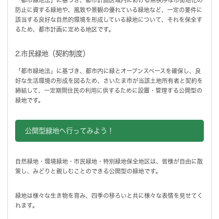
防止に資する緑地や、風致や景観の優れている緑地など、一定の要件に
該当する良好な自然的環境を形成している緑地について、それを保全す
るため、都市計画に定める地区です。
2.市民緑地（契約制度）
「都市緑地法」に基づき、都市内に緑とオープンスペースを確保し、良
好な生活環境の形成を図るため、さいたま市が当該土地所有者と契約を
締結して、一定期間住民の利用に供するために設置・管理する公開型の
緑地です。
公開型緑地へ行ってみよう！
自然緑地・環境緑地・市民緑地・特別緑地保全地区は、皆様が自由に散
策し、みどりと親しむことのできる公開型の緑地です。
緑地は様々な生き物を育み、四季の移ろいと共に様々な表情を見せてく
れます。