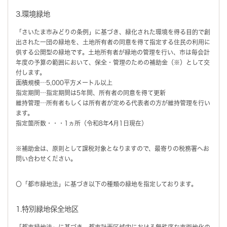
3.環境緑地
「さいたま市みどりの条例」に基づき、緑化された環境を得る目的で創
出された一団の緑地を、土地所有者の同意を得て指定する住民の利用に
供する公開型の緑地です。土地所有者が緑地の管理を行い、市は毎会計
年度の予算の範囲において、保全・管理のための補助金（※）として交
付します。
面積規模…5,000平方メートル以上
指定期間…指定期間は5年間、所有者の同意を得て更新
維持管理…所有者もしくは所有者が定める代表者の方が維持管理を行い
ます。
指定箇所数・・・1ヵ所（令和8年4月1日現在）
※補助金は、原則として課税対象となりますので、最寄りの税務署へお
問い合わせください。
〇「都市緑地法」に基づき以下の種類の緑地を指定しております。
1.特別緑地保全地区
「都市緑地法」に基づき、都市計画区域内における無秩序な市街地化の