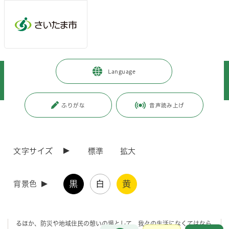
メインメニューへ移動
フッターへ移動します
メインメニューをスキップして本文へ移動
トップページ
>
暮らし・手続き
>
まちづくり・交通
>
Language
みどり推進事業
>
緑地保全制度について
>
貴重な緑地を守っています ～さいたま市の緑地保全制度について～
ふりがな
音声読み上げ
ページの本文です。
更新日付：2026年4月15日 / ページ番号：C120389
貴重な緑地を守っています ～さいたま市の緑地
保全制度について～
文字サイズ
標準
拡大
緑地を指定・保全しています
黒
白
黄
背景色
緑地は都市環境を改善し潤いや安らぎを与え、様々な生き物の住処とな
るほか、防災や地域住民の憩いの場として、我々の生活になくてはなら
お問合せ
メインメニューです。