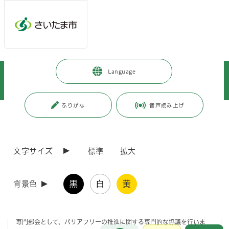
メインメニューへ移動
フッターへ移動します
メインメニューをスキップして本文へ移動
トップページ
>
暮らし・手続き
>
まちづくり・交通
>
Language
交通・道路・駐輪場
>
交通政策
>
バリアフリー
>
さいたま市バリアフリー専門部会について
ふりがな
音声読み上げ
ページの本文です。
更新日付：2026年6月25日 / ページ番号：C067403
さいたま市バリアフリー専門部会について
文字サイズ
標準
拡大
さいたま市バリアフリー専門部会
黒
白
黄
背景色
さいたま市バリアフリー専門部会は、さいたま市だれもが住みよい福祉
のまちづくり条例に基づき、さいたま市福祉のまちづくり推進協議会の
専門部会として、バリアフリーの推進に関する専門的な協議を行いま
お問合せ
メインメニューです。