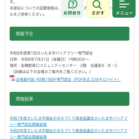
す。
本部会についての設置規程は、本ページ下段の関連ダウンロードファイ
さがす
メニュ
ルをご参照ください。
開催予定
令和8年度第1回さいたま市バリアフリー専門部会
日時：令和8年7月31日（金曜日）14時00分～
場所：岩槻駅東口コミュニティセンター 2階 会議室A・B・C
（詳細は以下の会場のご案内をご覧ください。）
会場案内図_R8第1回BF専門部会（PDF形式 228キロバイト）
開催結果
令和7年度さいたま市福祉のまちづくり推進協議会さいたま市バリアフ
リー専門部会開催結果
令和6年度さいたま市福祉のまちづくり推進協議会さいたま市バリアフ
リー専門部会開催結果