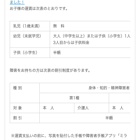
ました！
お子様の運賃は次表のとおりです。
乳児（1歳未満）
無 料
幼児（未就学児）
大人（中学生以上）または子供（小学生）1人につ
3人目からは子供料金
子供（小学生）
半額
障害をお持ちの方は次表の割引制度があります。
種 別
身体・知的・精神障害者
第1種
対 象
本 人
介護人
本 人
割 引
半額
※運賃支払いの前に、写真を貼付した手帳や障害者手帳アプリ「ミラ