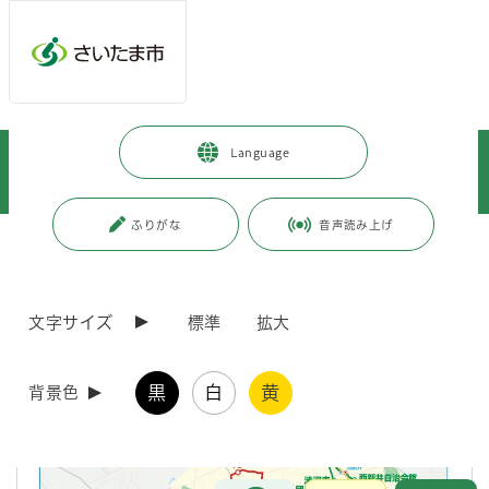
メインメニューへ移動
フッターへ移動します
メインメニューをスキップして本文へ移動
トップページ
>
暮らし・手続き
>
まちづくり・交通
>
Language
交通・道路・駐輪場
>
乗合タクシー
>
西区指扇地区乗合タクシー「あじさい号」の運行を行っています
ふりがな
音声読み上げ
ページの本文です。
更新日付：2026年6月26日 / ページ番号：C039824
西区指扇地区乗合タクシー「あじさい号」の運行
を行っています
文字サイズ
標準
拡大
黒
白
黄
背景色
お問合せ
メインメニューです。