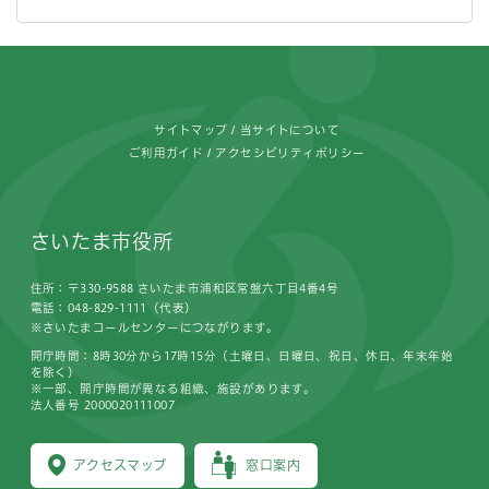
フッターです。
サイトマップ
当サイトについて
ご利用ガイド
アクセシビリティポリシー
さいたま市役所
住所：〒330-9588 さいたま市浦和区常盤六丁目4番4号
電話：048-829-1111（代表）
※さいたまコールセンターにつながります。
開庁時間：8時30分から17時15分（土曜日、日曜日、祝日、休日、年末年始
を除く）
※一部、開庁時間が異なる組織、施設があります。
法人番号 2000020111007
アクセスマップ
窓口案内