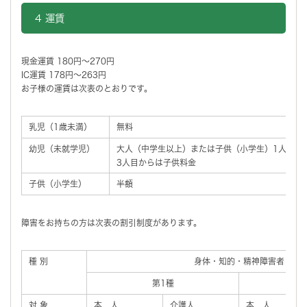
4 運賃
現金運賃 180円～270円
IC運賃 178円～263円
お子様の運賃は次表のとおりです。
乳児（1歳未満）
無料
幼児（未就学児）
大人（中学生以上）または子供（小学生）1人につ
3人目からは子供料金
子供（小学生）
半額
障害をお持ちの方は次表の割引制度があります。
種 別
身体・知的・精神障害者
第1種
対 象
本 人
介護人
本 人