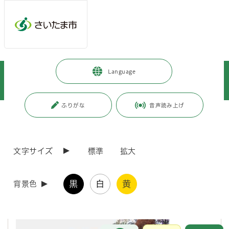
メインメニューへ移動
フッターへ移動します
メインメニューをスキップして本文へ移動
トップページ
>
暮らし・手続き
>
まちづくり・交通
>
Language
交通・道路・駐輪場
>
コミュニティバス
>
さいたま市コミュニティバスの概要
ふりがな
音声読み上げ
ページの本文です。
更新日付：2026年6月26日 / ページ番号：C006156
さいたま市コミュニティバスの概要
文字サイズ
標準
拡大
さいたま市では、平成15年4月の政令指定都市移行に伴い、西区、見沼
区、桜区、南区の4つの新設区役所へのアクセス手段としてコミュニテ
黒
白
黄
背景色
ィバスを導入しました。
その後、北区（平成17年8月）や岩槻区（平成19年1月）に導入し、現
在6区で運行しております。
本市のコミュニティバスの概要は、以下のとおりです。
お問合せ
メインメニューです。