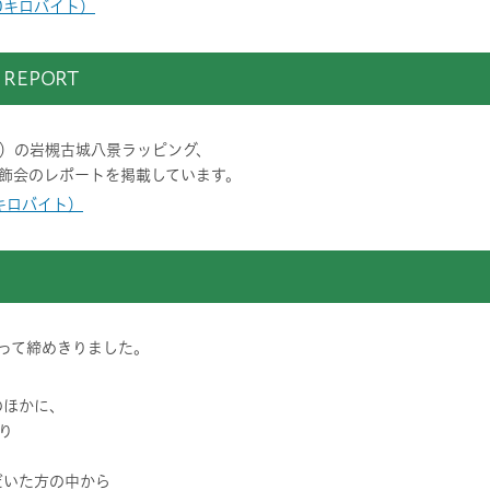
00キロバイト）
 REPORT
）の岩槻古城八景ラッピング、
飾会のレポートを掲載しています。
2キロバイト）
もって締めきりました。
のほかに、
り
だいた方の中から