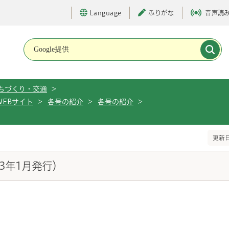
Language
ふりがな
音声読
メインメニューです。
ちづくり・交通
>
WEBサイト
>
各号の紹介
>
各号の紹介
>
更新日
3年1月発行）