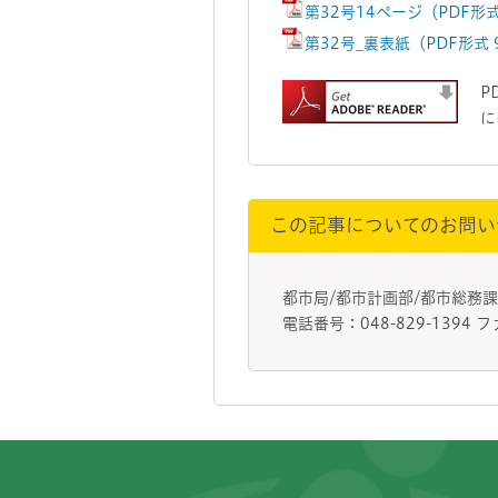
第32号14ページ（PDF形
第32号_裏表紙（PDF形式
P
に
この記事についてのお問い
都市局/都市計画部/都市総務
電話番号：048-829-1394 フ
フッターです。