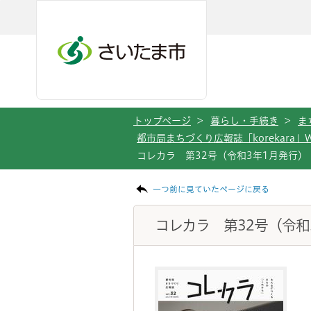
メインメニューへ移動
フッターへ移動します
メインメニューをスキップして本文へ移動
トップページ
>
暮らし・手続き
>
ま
都市局まちづくり広報誌「korekara」
コレカラ 第32号（令和3年1月発行）
ページの本文です。
一つ前に見ていたページに戻る
コレカラ 第32号（令和