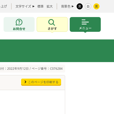
み上げ
文字サイズ
標準
拡大
背景色
黒
白
黄
お問合せ
さがす
メニュー
付：2022年9月12日 / ページ番号：C076284
このページを印刷する