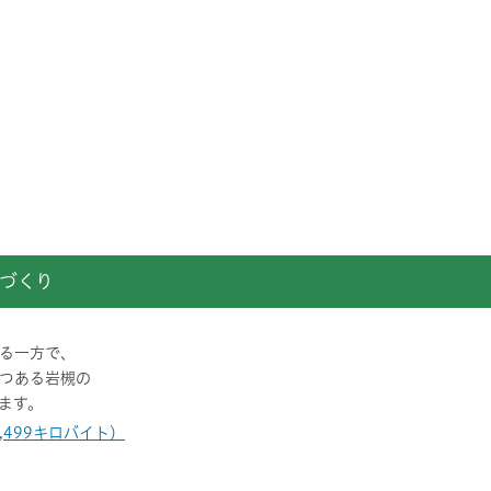
づくり
る一方で、
つある岩槻の
ます。
1,499キロバイト）