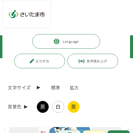
メインメニューへ移動
フッターへ移動します
メインメニューをスキップして本文へ移動
トップページ
>
暮らし・手続き
>
まちづくり・交通
>
Language
都市局まちづくり広報誌「korekara」WEBサイト
>
各号の紹介
>
各号の紹介
>
korekara 第31号（令和2年2月発行）
ふりがな
音声読み上げ
ページの本文です。
更新日付：2021年1月21日 / ページ番号：C069557
korekara 第31号（令和2年2月発行）
文字サイズ
標準
拡大
黒
白
黄
背景色
お問合せ
メインメニューです。