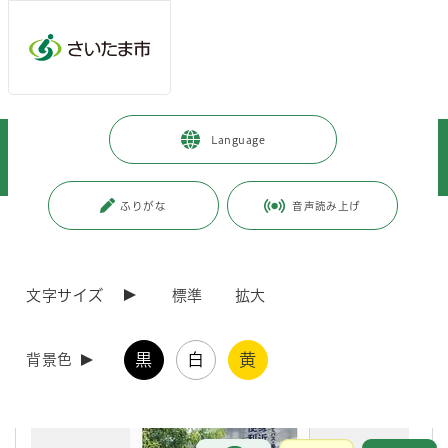
メインメニューへ移動
フッターへ移動します
メインメニューをスキップして本文へ移動
トップページ
>
暮らし・手続き
>
まちづくり・交通
>
Language
都市局まちづくり広報誌「korekara」WEBサイト
>
各号の紹介
>
各号の紹介
>
korekara 第28号（平成30年10月発行）
ふりがな
音声読み上げ
ページの本文です。
更新日付：2020年10月19日 / ページ番号：C061117
korekara 第28号（平成30年10月発行）
文字サイズ
標準
拡大
黒
白
黄
背景色
お問合せ
メインメニューです。