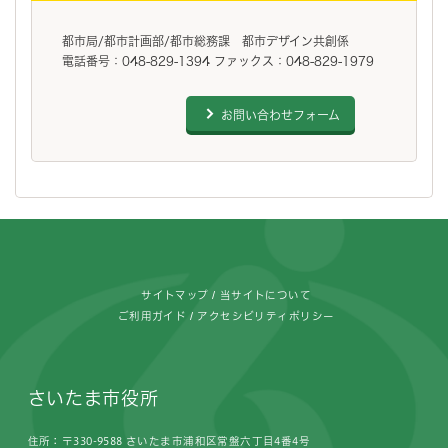
都市局/都市計画部/都市総務課 都市デザイン共創係
電話番号：048-829-1394 ファックス：048-829-1979
お問い合わせフォーム
フッターです。
サイトマップ
当サイトについて
ご利用ガイド
アクセシビリティポリシー
さいたま市役所
住所：〒330-9588 さいたま市浦和区常盤六丁目4番4号