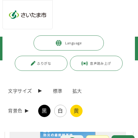
メインメニューへ移動
フッターへ移動します
メインメニューをスキップして本文へ移動
トップページ
>
暮らし・手続き
>
まちづくり・交通
>
Language
都市局まちづくり広報誌「korekara」WEBサイト
>
各号の紹介
>
各号の紹介
>
korekara 第27号（平成30年2月発行）
ふりがな
音声読み上げ
ページの本文です。
更新日付：2021年3月5日 / ページ番号：C057141
korekara 第27号（平成30年2月発行）
文字サイズ
標準
拡大
黒
白
黄
背景色
お問合せ
メインメニューです。