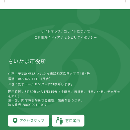
フッターです。
サイトマップ
当サイトについて
ご利用ガイド
アクセシビリティポリシー
さいたま市役所
住所：〒330-9588 さいたま市浦和区常盤六丁目4番4号
電話：048-829-1111（代表）
※さいたまコールセンターにつながります。
開庁時間：8時30分から17時15分（土曜日、日曜日、祝日、休日、年末年始
を除く）
※一部、開庁時間が異なる組織、施設があります。
法人番号 2000020111007
アクセスマップ
窓口案内