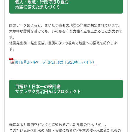
個人・地域・行政で取り組む
地震に備えたまちづくり
国のデータによると、さいたま市も大地震の発生が想定されています。
大規模な震災を受けても、いのちを守り力強く立ち上がることが大切で
す。
地震発生前・発生直後、復興の3つの視点で地震への備えを紹介しま
す。
第19号3～4ページ（PDF形式 1,928キロバイト）
目指せ！日本一の桜回廊
サクラサク見沼田んぼプロジェクト
春になると市内をピンク色に染めるさいたま市の花木「桜」。
このたび見沼代用水の西縁・東縁にある約2千本の桜並木に新たな桜の