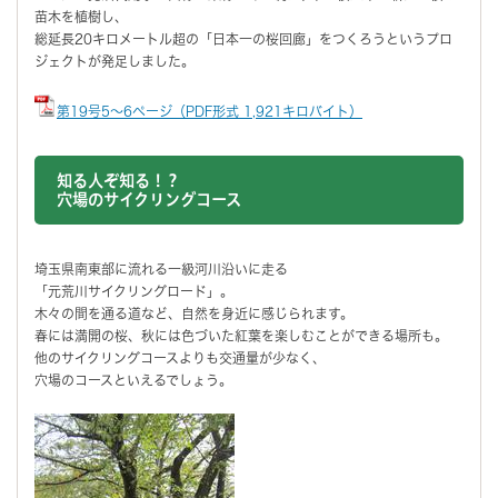
苗木を植樹し、
総延長20キロメートル超の「日本一の桜回廊」をつくろうというプロ
ジェクトが発足しました。
第19号5～6ページ（PDF形式 1,921キロバイト）
知る人ぞ知る！？
穴場のサイクリングコース
埼玉県南東部に流れる一級河川沿いに走る
「元荒川サイクリングロード」。
木々の間を通る道など、自然を身近に感じられます。
春には満開の桜、秋には色づいた紅葉を楽しむことができる場所も。
他のサイクリングコースよりも交通量が少なく、
穴場のコースといえるでしょう。