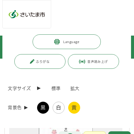
メインメニューへ移動
フッターへ移動します
メインメニューをスキップして本文へ移動
トップページ
>
暮らし・手続き
>
まちづくり・交通
>
Language
都市局まちづくり広報誌「korekara」WEBサイト
>
各号の紹介
>
各号の紹介
>
korekara 第19号（平成26年3月発行）
ふりがな
音声読み上げ
ページの本文です。
更新日付：2020年10月5日 / ページ番号：C035514
korekara 第19号（平成26年3月発行）
文字サイズ
標準
拡大
黒
白
黄
背景色
お問合せ
メインメニューです。