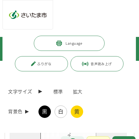
メインメニューへ移動
フッターへ移動します
メインメニューをスキップして本文へ移動
トップページ
>
暮らし・手続き
>
まちづくり・交通
>
Language
都市局まちづくり広報誌「korekara」WEBサイト
>
各号の紹介
>
各号の紹介
>
korekara 第18号（平成25年12月発行）
ふりがな
音声読み上げ
ページの本文です。
更新日付：2020年9月30日 / ページ番号：C032661
korekara 第18号（平成25年12月発行）
文字サイズ
標準
拡大
黒
白
黄
背景色
お問合せ
メインメニューです。