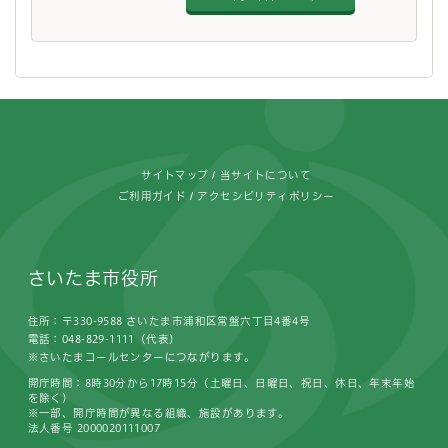
フッターです。
サイトマップ
当サイトについて
ご利用ガイド
アクセシビリティポリシー
さいたま市役所
住所：〒330-9588 さいたま市浦和区常盤六丁目4番4号
電話：048-829-1111（代表）
※さいたまコールセンターにつながります。
開庁時間：8時30分から17時15分（土曜日、日曜日、祝日、休日、年末年始
を除く）
※一部、開庁時間が異なる組織、施設があります。
法人番号 2000020111007