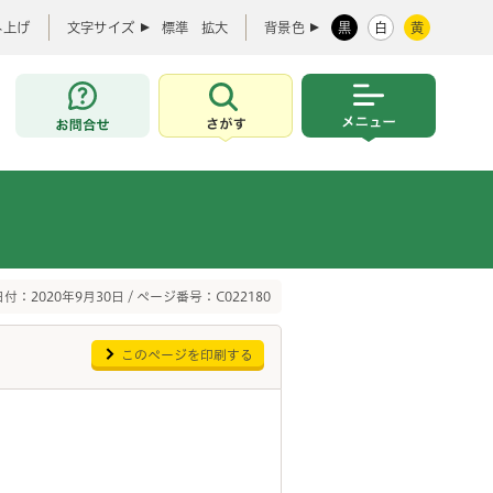
み上げ
文字サイズ
標準
拡大
背景色
黒
白
黄
お問合せ
さがす
メニュー
付：2020年9月30日 / ページ番号：C022180
このページを印刷する