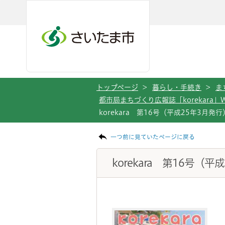
メインメニューへ移動
フッターへ移動します
メインメニューをスキップして本文へ移動
トップページ
>
暮らし・手続き
>
ま
都市局まちづくり広報誌「korekara」
korekara 第16号（平成25年3月発行
ページの本文です。
一つ前に見ていたページに戻る
korekara 第16号（平