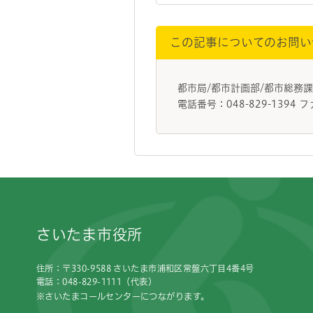
この記事についてのお問い
都市局/都市計画部/都市総務
電話番号：048-829-1394 フ
フッターです。
さいたま市役所
住所：〒330-9588 さいたま市浦和区常盤六丁目4番4号
電話：048-829-1111（代表）
※さいたまコールセンターにつながります。