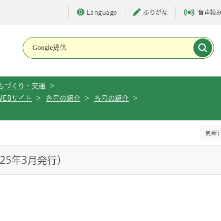
Language
ふりがな
音声読
メインメニューです。
ちづくり・交通
>
WEBサイト
>
各号の紹介
>
各号の紹介
>
）
更新日
成25年3月発行）