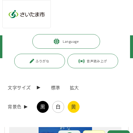
メインメニューへ移動
フッターへ移動します
メインメニューをスキップして本文へ移動
トップページ
>
暮らし・手続き
>
まちづくり・交通
>
Language
都市局まちづくり広報誌「korekara」WEBサイト
>
各号の紹介
>
各号の紹介
>
korekara 第14号（平成24年9月発行）
ふりがな
音声読み上げ
ページの本文です。
更新日付：2020年9月30日 / ページ番号：C019768
korekara 第14号（平成24年9月発行）
文字サイズ
標準
拡大
黒
白
黄
背景色
お問合せ
メインメニューです。