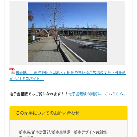
裏表紙 「南与野駅西口地区」田畑や狭い道が広場に変身（PDF形
式 471キロバイト）
電子書籍版でもご覧になれます！！
電子書籍版の閲覧は、こちらから。
この記事についてのお問い合わせ
都市局/都市計画部/都市総務課 都市デザイン共創係