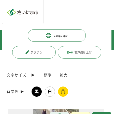
メインメニューへ移動
フッターへ移動します
メインメニューをスキップして本文へ移動
トップページ
>
暮らし・手続き
>
まちづくり・交通
>
Language
都市局まちづくり広報誌「korekara」WEBサイト
>
各号の紹介
>
各号の紹介
>
korekara 第12号（平成23年12月発行）
ふりがな
音声読み上げ
ページの本文です。
更新日付：2020年9月30日 / ページ番号：C016056
korekara 第12号（平成23年12月発行）
文字サイズ
標準
拡大
黒
白
黄
背景色
お問合せ
メインメニューです。