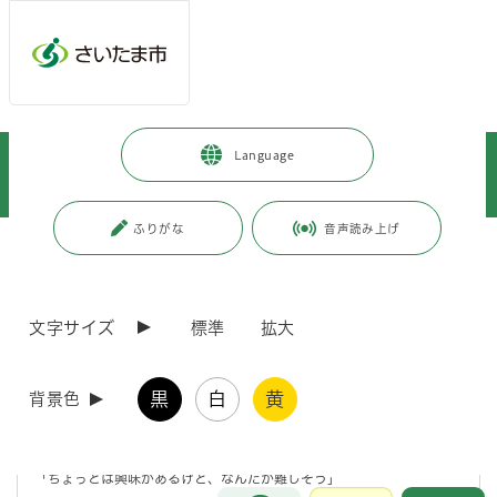
メインメニューへ移動
フッターへ移動します
メインメニューをスキップして本文へ移動
トップページ
>
暮らし・手続き
>
まちづくり・交通
>
Language
都市局まちづくり広報誌「korekara」WEBサイト
>
各号の紹介
>
各号の紹介
>
korekara＋（平成23年3月発行）
ふりがな
音声読み上げ
ページの本文です。
更新日付：2020年10月22日 / ページ番号：C013290
korekara＋（平成23年3月発行）
文字サイズ
標準
拡大
まちづくりのヒント、
探してみませんか?
黒
白
黄
背景色
「まちづくりなんて自分には関係ないよね。」
「ちょっとは興味があるけど、なんだか難しそう」
お問合せ
メインメニューです。