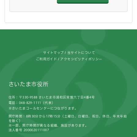
フッターです。
サイトマップ
当サイトについて
ご利用ガイド
アクセシビリティポリシー
さいたま市役所
住所：〒330-9588 さいたま市浦和区常盤六丁目4番4号
電話：048-829-1111（代表）
※さいたまコールセンターにつながります。
開庁時間：8時30分から17時15分（土曜日、日曜日、祝日、休日、年末年始
を除く）
※一部、開庁時間が異なる組織、施設があります。
法人番号 2000020111007