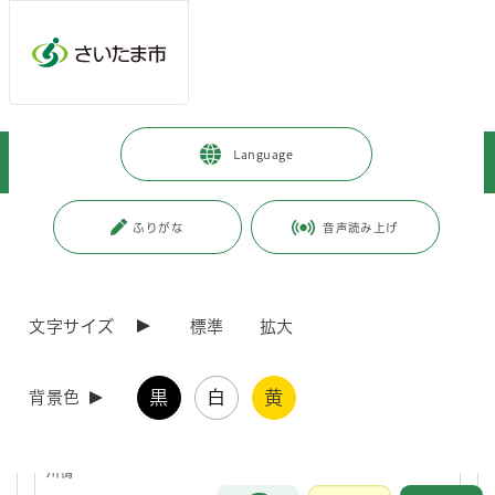
ページの本文です。
メインメニューへ移動
フッターへ移動します
メインメニューをスキップして本文へ移動
トップページ
>
暮らし・手続き
>
まちづくり・交通
>
河川・水辺
>
Language
河川管理区分
ページ番号：J008192
ふりがな
音声読み上げ
河川管理区分
文字サイズ
標準
拡大
河川管理区分
黒
白
黄
背景色
さいたま市を流れる河川一覧表河川の種類本数延長(キロメートル)
河川管理者河川名一級河川(直轄)110.4国土交通省荒川一級河川(指
定)1279.5埼玉県古隅田川新方川元荒川綾瀬川深作川伝右川びん沼
川鴨…
お問合せ
メインメニューです。