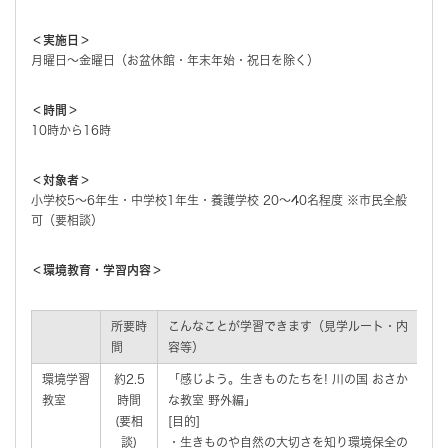
＜実施日＞
月曜日～金曜日（お盆休館・年末年始・祝日を除く）
＜時間＞
10時から16時
＜対象者＞
小学校5～6年生・中学校1年生・養護学校 20～40名程度 ※市民全般
可（要相談）
＜環境教育・学習内容＞
所要時
こんなことが学習できます（見学ルート・内
特
間
容等）
環境学習
約2.5
「感じよう。生きものたちを! 川の国 おさか
簡
教室
時間
な教室 野外編」
0
(要相
[目的]
※
談)
・生きものや自然の大切さを知り環境保全の
る