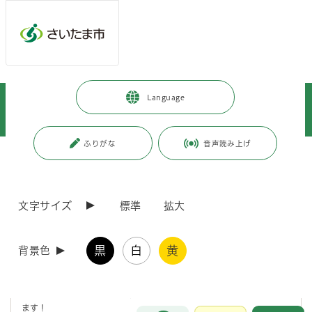
メインメニューへ移動
フッターへ移動します
メインメニューをスキップして本文へ移動
トップページ
>
暮らし・手続き
>
環境保全
>
環境教育・学習
>
Language
さいたま市環境教育ネットワーク
>
環境教育ネットワークパートナー
>
大日本ダイヤコンサルタント株式会社 環境教育・学習案内
ふりがな
音声読み上げ
ページの本文です。
更新日付：2026年4月24日 / ページ番号：C097806
大日本ダイヤコンサルタント株式会社 環境教育・
学習案内
文字サイズ
標準
拡大
「川の国 埼玉」にすむ魚や川の自然への愛おしさ、環境保全の意識を
黒
白
黄
背景色
高めるための体験学習の機会を提供します！
（生きものへの驚きと感動を感覚で学べて、生涯記憶に残る楽しい環境
学習にします。)
SDGs 17の目標のうち「15.陸の豊かさを守ろう」の取り組みにもなり
ます！
お問合せ
メインメニューです。