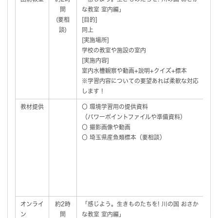
間
な教室 室内編」
（
(要相
[目的]
談)
同上
[実施場所]
学校の教室や施設の室内
[実施内容]
室内水槽観察や動画+説明+クイズ+標本
※学習内容についての要望あれば柔軟な対応
します！
教材提供
〇 環境学習用の提供資料
※
（パワーポイントファイルや準備資料）
研
〇 撮影画像や動画
的
〇 埼玉県産魚類標本（要相談）
る
な
め
で
に
絡
オンライ
約2時
「感じよう。生きものたちを! 川の国 おさか
ン
間
な教室 室内編」