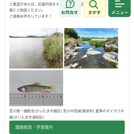
ご要望があれば、応援内容をもとに柔軟な対応をしますので、是非お気
さがす
メニュ
軽にご相談ください。
ご連絡お待ちしています！
芝川第一調節池(さいたま市緑区) 荒川中流域(寄居町) 夏季のオイカワの
雄(さいたま市浦和区)
環境教育・学習案内