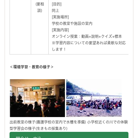
(要相
[目的]
談)
同上
[実施場所]
学校の教室や施設の室内
[実施内容]
オンライン授業：動画+説明+クイズ+標本
※学習内容についての要望あれば柔軟な対応
します！
＜環境学習・教育の様子＞
出前教室の様子(養護学校の室内で水槽を準備) 小学校近くの川での体験
型学習会の様子(生きもの採集あり)