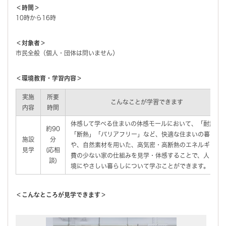
＜時間＞
10時から16時
＜対象者＞
市民全般（個人・団体は問いません）
＜環境教育・学習内容＞
実施
所要
こんなことが学習できます
内容
時間
体感して学べる住まいの体感モールにおいて、「耐震」
約90
「断熱」「バリアフリー」など、快適な住まいの暮らし
施設
分
や、自然素材を用いた、高気密・高断熱のエネルギー消
見学
(応相
費の少ない家の仕組みを見学・体感することで、人と環
談)
境にやさしい暮らしについて学ぶことができます。
＜こんなところが見学できます＞