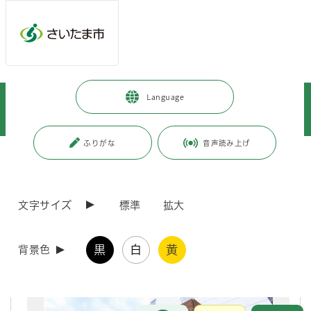
メインメニューへ移動
フッターへ移動します
メインメニューをスキップして本文へ移動
トップページ
>
暮らし・手続き
>
環境保全
>
環境教育・学習
>
Language
さいたま市環境教育ネットワーク
>
環境教育ネットワークパートナー
>
無垢スタイル建築設計株式会社住まいの体感モール 環境教育・学習案内
ふりがな
音声読み上げ
ページの本文です。
更新日付：2025年4月14日 / ページ番号：C081193
無垢スタイル建築設計株式会社住まいの体感モー
ル 環境教育・学習案内
文字サイズ
標準
拡大
黒
白
黄
背景色
お問合せ
メインメニューです。