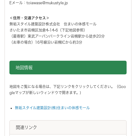
Eメール：toiawase@mukustyle.jp
＜住所・交通アクセス＞
無垢スタイル建築設計株式会社 住まいの体感モール
さいたま市岩槻区加倉4-14-6（下記地図参照）
（最寄駅）東武アーバンパークライン岩槻駅から徒歩20分
（お車の場合）16号線沿い岩槻ICから約3分
地図情報をスキップする。
地図情報
地図をご覧になる場合は、下記リンクをクリックしてください。（Goo
gleマップが新しいウィンドウで開きます。)
無垢スタイル建築設計(株)住まいの体感モール
関連リンク